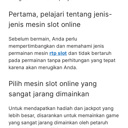
Pertama, pelajari tentang jenis-
jenis mesin slot online
Sebelum bermain, Anda perlu
mempertimbangkan dan memahami jenis
permainan mesin
rtp slot
dan tidak bertaruh
pada permainan tanpa perhitungan yang tepat
karena akan merugikan Anda.
Pilih mesin slot online yang
sangat jarang dimainkan
Untuk mendapatkan hadiah dan jackpot yang
lebih besar, disarankan untuk memainkan game
yang sangat jarang dimainkan oleh petaruh