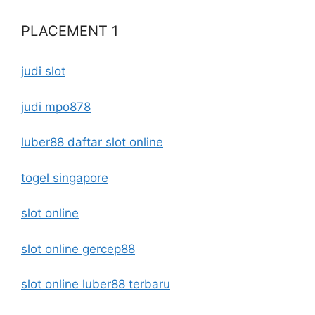
PLACEMENT 1
judi slot
judi mpo878
luber88 daftar slot online
togel singapore
slot online
slot online gercep88
slot online luber88 terbaru