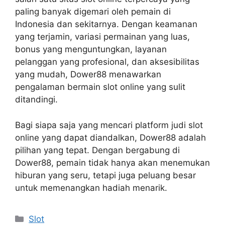
paling banyak digemari oleh pemain di
Indonesia dan sekitarnya. Dengan keamanan
yang terjamin, variasi permainan yang luas,
bonus yang menguntungkan, layanan
pelanggan yang profesional, dan aksesibilitas
yang mudah, Dower88 menawarkan
pengalaman bermain slot online yang sulit
ditandingi.
Bagi siapa saja yang mencari platform judi slot
online yang dapat diandalkan, Dower88 adalah
pilihan yang tepat. Dengan bergabung di
Dower88, pemain tidak hanya akan menemukan
hiburan yang seru, tetapi juga peluang besar
untuk memenangkan hadiah menarik.
Categories
Slot