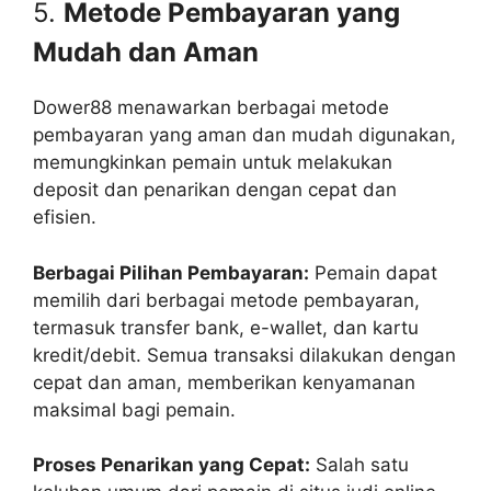
5.
Metode Pembayaran yang
Mudah dan Aman
Dower88 menawarkan berbagai metode
pembayaran yang aman dan mudah digunakan,
memungkinkan pemain untuk melakukan
deposit dan penarikan dengan cepat dan
efisien.
Berbagai Pilihan Pembayaran:
Pemain dapat
memilih dari berbagai metode pembayaran,
termasuk transfer bank, e-wallet, dan kartu
kredit/debit. Semua transaksi dilakukan dengan
cepat dan aman, memberikan kenyamanan
maksimal bagi pemain.
Proses Penarikan yang Cepat:
Salah satu