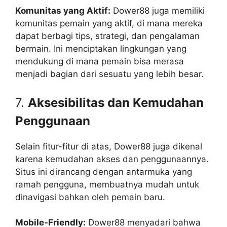
Komunitas yang Aktif:
Dower88 juga memiliki
komunitas pemain yang aktif, di mana mereka
dapat berbagi tips, strategi, dan pengalaman
bermain. Ini menciptakan lingkungan yang
mendukung di mana pemain bisa merasa
menjadi bagian dari sesuatu yang lebih besar.
7.
Aksesibilitas dan Kemudahan
Penggunaan
Selain fitur-fitur di atas, Dower88 juga dikenal
karena kemudahan akses dan penggunaannya.
Situs ini dirancang dengan antarmuka yang
ramah pengguna, membuatnya mudah untuk
dinavigasi bahkan oleh pemain baru.
Mobile-Friendly:
Dower88 menyadari bahwa