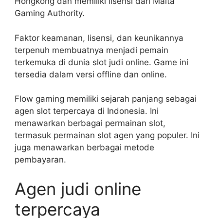
Hongkong dan memiliki lisensi dari Malta
Gaming Authority.
Faktor keamanan, lisensi, dan keunikannya
terpenuh membuatnya menjadi pemain
terkemuka di dunia slot judi online. Game ini
tersedia dalam versi offline dan online.
Flow gaming memiliki sejarah panjang sebagai
agen slot terpercaya di Indonesia. Ini
menawarkan berbagai permainan slot,
termasuk permainan slot agen yang populer. Ini
juga menawarkan berbagai metode
pembayaran.
Agen judi online
terpercaya