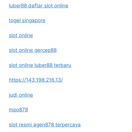
luber88 daftar slot online
togel singapore
slot online
slot online gercep88
slot online luber88 terbaru
https://143.198.216.13/
judi online
mpo878
slot resmi agen878 terpercaya