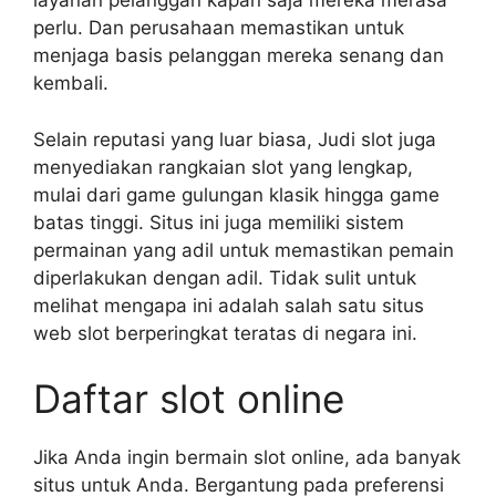
layanan pelanggan kapan saja mereka merasa
perlu. Dan perusahaan memastikan untuk
menjaga basis pelanggan mereka senang dan
kembali.
Selain reputasi yang luar biasa, Judi slot juga
menyediakan rangkaian slot yang lengkap,
mulai dari game gulungan klasik hingga game
batas tinggi. Situs ini juga memiliki sistem
permainan yang adil untuk memastikan pemain
diperlakukan dengan adil. Tidak sulit untuk
melihat mengapa ini adalah salah satu situs
web slot berperingkat teratas di negara ini.
Daftar slot online
Jika Anda ingin bermain slot online, ada banyak
situs untuk Anda. Bergantung pada preferensi