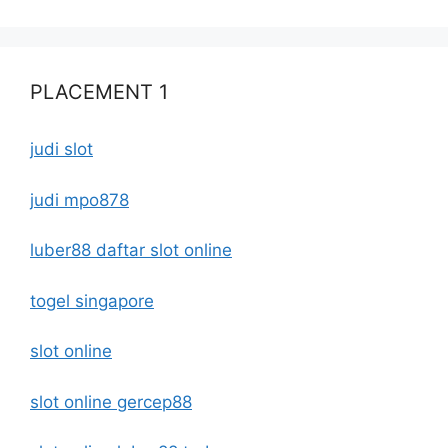
PLACEMENT 1
judi slot
judi mpo878
luber88 daftar slot online
togel singapore
slot online
slot online gercep88