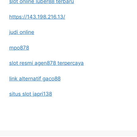
slot online luber88 terbaru
https://143.198.216.13/
judi online
mpo878
slot resmi agen878 terpercaya
link alternatif gaco88
situs slot japri138