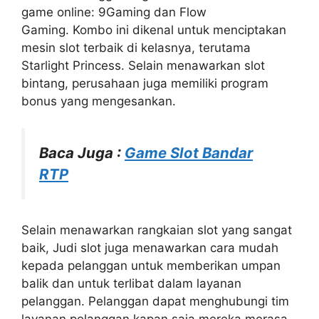
game online: 9Gaming dan Flow
Gaming. Kombo ini dikenal untuk menciptakan
mesin slot terbaik di kelasnya, terutama
Starlight Princess. Selain menawarkan slot
bintang, perusahaan juga memiliki program
bonus yang mengesankan.
Baca Juga :
Game Slot Bandar
RTP
Selain menawarkan rangkaian slot yang sangat
baik, Judi slot juga menawarkan cara mudah
kepada pelanggan untuk memberikan umpan
balik dan untuk terlibat dalam layanan
pelanggan. Pelanggan dapat menghubungi tim