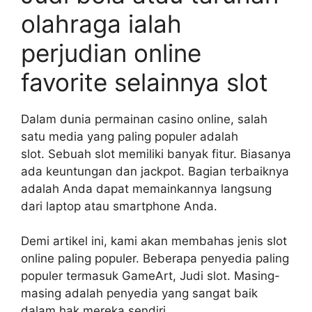
olahraga ialah
perjudian online
favorite selainnya slot
Dalam dunia permainan casino online, salah
satu media yang paling populer adalah
slot. Sebuah slot memiliki banyak fitur. Biasanya
ada keuntungan dan jackpot. Bagian terbaiknya
adalah Anda dapat memainkannya langsung
dari laptop atau smartphone Anda.
Demi artikel ini, kami akan membahas jenis slot
online paling populer. Beberapa penyedia paling
populer termasuk GameArt, Judi slot. Masing-
masing adalah penyedia yang sangat baik
dalam hak mereka sendiri.