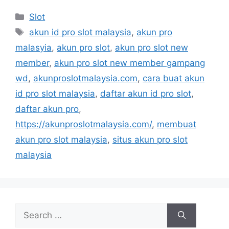
Categories
Slot
Tags
akun id pro slot malaysia
,
akun pro
malasyia
,
akun pro slot
,
akun pro slot new
member
,
akun pro slot new member gampang
wd
,
akunproslotmalaysia.com
,
cara buat akun
id pro slot malaysia
,
daftar akun id pro slot
,
daftar akun pro
,
https://akunproslotmalaysia.com/
,
membuat
akun pro slot malaysia
,
situs akun pro slot
malaysia
Search
for: