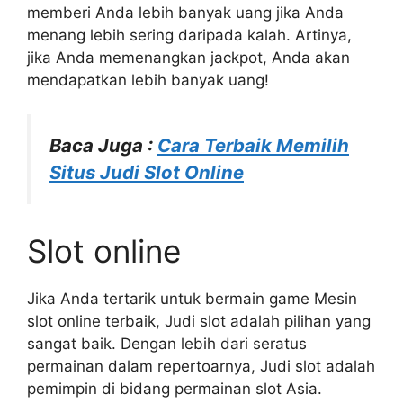
memberi Anda lebih banyak uang jika Anda
menang lebih sering daripada kalah. Artinya,
jika Anda memenangkan jackpot, Anda akan
mendapatkan lebih banyak uang!
Baca Juga :
Cara Terbaik Memilih
Situs Judi Slot Online
Slot online
Jika Anda tertarik untuk bermain game Mesin
slot online terbaik, Judi slot adalah pilihan yang
sangat baik. Dengan lebih dari seratus
permainan dalam repertoarnya, Judi slot adalah
pemimpin di bidang permainan slot Asia.