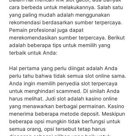
cara berbeda untuk melakukannya. Salah satu
yang paling mudah adalah menggunakan
rekomendasi berdasarkan sumber terpercaya.
Pemain profesional juga dapat
merekomendasikan sumber terpercaya. Berikut
adalah beberapa tips untuk memilih yang
terbaik untuk Anda:
Hal pertama yang perlu diingat adalah Anda
perlu tahu bahwa tidak semua slot online sama.
Anda ingin memilih penyedia slot terpercaya
untuk menghindari scammed. Di sinilah Anda
harus melihat. Judi slot adalah kasino online
yang menawarkan berbagai permainan. Kasino
menerima beberapa metode deposit. Meskipun
beberapa opsi mungkin tidak berfungsi untuk
semua orang, opsi tersebut tetap harus