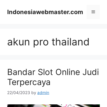
Skip
to
Indonesiawebmaster.com
Menu
content
akun pro thailand
Bandar Slot Online Judi
Terpercaya
22/04/2023
by
admin