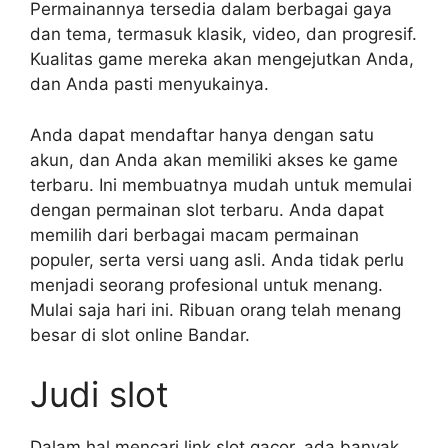
Permainannya tersedia dalam berbagai gaya
dan tema, termasuk klasik, video, dan progresif.
Kualitas game mereka akan mengejutkan Anda,
dan Anda pasti menyukainya.
Anda dapat mendaftar hanya dengan satu
akun, dan Anda akan memiliki akses ke game
terbaru. Ini membuatnya mudah untuk memulai
dengan permainan slot terbaru. Anda dapat
memilih dari berbagai macam permainan
populer, serta versi uang asli. Anda tidak perlu
menjadi seorang profesional untuk menang.
Mulai saja hari ini. Ribuan orang telah menang
besar di slot online Bandar.
Judi slot
Dalam hal mencari link slot gacor, ada banyak