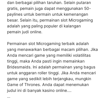
dan berbagai pilihan taruhan. Selain putaran
gratis, pemain juga dapat menggunakan 50-
paylines untuk bermain untuk kemenangan
besar. Selain itu, permainan slot Microgaming
adalah yang paling populer di kalangan
pemain judi online.
Permainan slot Microgaming terbaik adalah
yang menawarkan berbagai macam pilihan. Jika
Anda mencari game yang memiliki volatilitas
tinggi, maka Anda pasti ingin memainkan
Bridesmaids. Ini adalah permainan yang bagus
untuk anggaran roller tinggi. Jika Anda mencari
game yang sedikit lebih terjangkau, mungkin
Game of Thrones. Anda dapat menemukan
judul ini di banyak kasino online.…
…