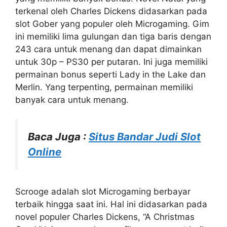
terkenal oleh Charles Dickens didasarkan pada
slot Gober yang populer oleh Microgaming. Gim
ini memiliki lima gulungan dan tiga baris dengan
243 cara untuk menang dan dapat dimainkan
untuk 30p – PS30 per putaran. Ini juga memiliki
permainan bonus seperti Lady in the Lake dan
Merlin. Yang terpenting, permainan memiliki
banyak cara untuk menang.
Baca Juga :
Situs Bandar Judi Slot
Online
Scrooge adalah slot Microgaming berbayar
terbaik hingga saat ini. Hal ini didasarkan pada
novel populer Charles Dickens, “A Christmas