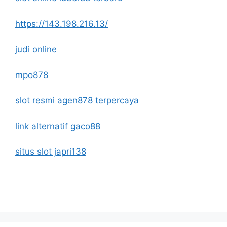
https://143.198.216.13/
judi online
mpo878
slot resmi agen878 terpercaya
link alternatif gaco88
situs slot japri138