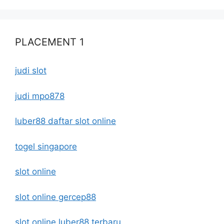
PLACEMENT 1
judi slot
judi mpo878
luber88 daftar slot online
togel singapore
slot online
slot online gercep88
slot online luber88 terbaru