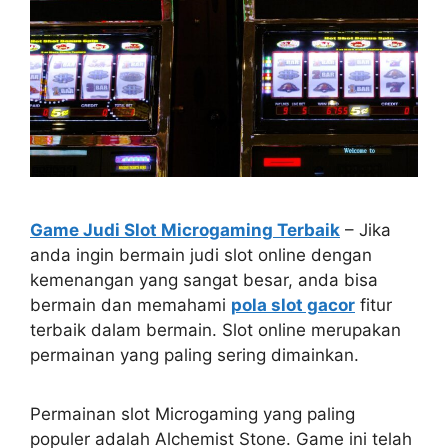
Game Judi Slot Microgaming Terbaik
– Jika
anda ingin bermain judi slot online dengan
kemenangan yang sangat besar, anda bisa
bermain dan memahami
pola slot gacor
fitur
terbaik dalam bermain. Slot online merupakan
permainan yang paling sering dimainkan.
Permainan slot Microgaming yang paling
populer adalah Alchemist Stone. Game ini telah