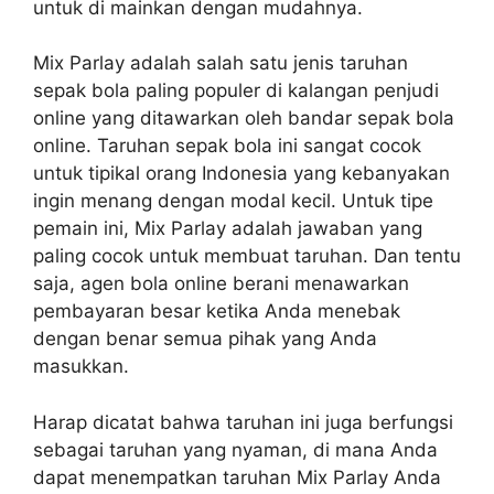
untuk di mainkan dengan mudahnya.
Mix Parlay adalah salah satu jenis taruhan
sepak bola paling populer di kalangan penjudi
online yang ditawarkan oleh bandar sepak bola
online. Taruhan sepak bola ini sangat cocok
untuk tipikal orang Indonesia yang kebanyakan
ingin menang dengan modal kecil. Untuk tipe
pemain ini, Mix Parlay adalah jawaban yang
paling cocok untuk membuat taruhan. Dan tentu
saja, agen bola online berani menawarkan
pembayaran besar ketika Anda menebak
dengan benar semua pihak yang Anda
masukkan.
Harap dicatat bahwa taruhan ini juga berfungsi
sebagai taruhan yang nyaman, di mana Anda
dapat menempatkan taruhan Mix Parlay Anda