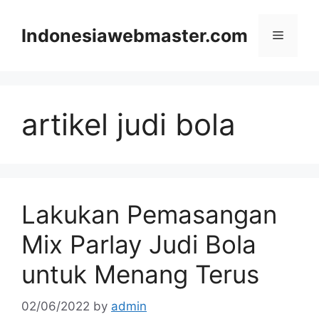
Skip
to
Indonesiawebmaster.com
Menu
content
artikel judi bola
Lakukan Pemasangan
Mix Parlay Judi Bola
untuk Menang Terus
02/06/2022
by
admin