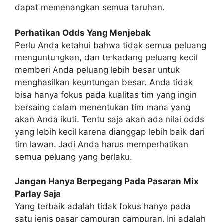
dapat memenangkan semua taruhan.
Perhatikan Odds Yang Menjebak
Perlu Anda ketahui bahwa tidak semua peluang
menguntungkan, dan terkadang peluang kecil
memberi Anda peluang lebih besar untuk
menghasilkan keuntungan besar. Anda tidak
bisa hanya fokus pada kualitas tim yang ingin
bersaing dalam menentukan tim mana yang
akan Anda ikuti. Tentu saja akan ada nilai odds
yang lebih kecil karena dianggap lebih baik dari
tim lawan. Jadi Anda harus memperhatikan
semua peluang yang berlaku.
Jangan Hanya Berpegang Pada Pasaran Mix
Parlay Saja
Yang terbaik adalah tidak fokus hanya pada
satu jenis pasar campuran campuran. Ini adalah