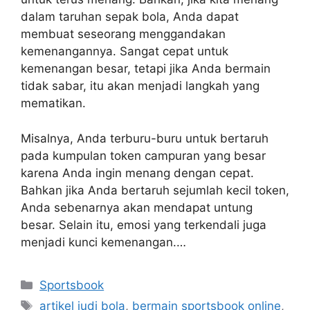
dalam taruhan sepak bola, Anda dapat
membuat seseorang menggandakan
kemenangannya. Sangat cepat untuk
kemenangan besar, tetapi jika Anda bermain
tidak sabar, itu akan menjadi langkah yang
mematikan.
Misalnya, Anda terburu-buru untuk bertaruh
pada kumpulan token campuran yang besar
karena Anda ingin menang dengan cepat.
Bahkan jika Anda bertaruh sejumlah kecil token,
Anda sebenarnya akan mendapat untung
besar. Selain itu, emosi yang terkendali juga
menjadi kunci kemenangan.…
Categories
Sportsbook
Tags
artikel judi bola
,
bermain sportsbook online
,