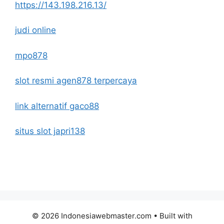
https://143.198.216.13/
judi online
mpo878
slot resmi agen878 terpercaya
link alternatif gaco88
situs slot japri138
© 2026 Indonesiawebmaster.com
• Built with