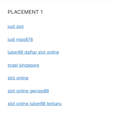
PLACEMENT 1
judi slot
judi mpo878
luber88 daftar slot online
togel singapore
slot online
slot online gercep88
slot online luber88 terbaru