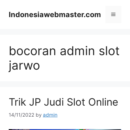
Skip
to
Indonesiawebmaster.com
Menu
content
bocoran admin slot
jarwo
Trik JP Judi Slot Online
14/11/2022
by
admin