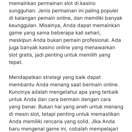
memainkan permainan slot di kasino
sungguhan. Jenis permainan ini paling populer
di kalangan pemain online, dan memiliki banyak
keunggulan. Misalnya, Anda dapat memainkan
game yang sama beberapa kali sehari,
meskipun Anda bukan pemain profesional. Ada
juga banyak kasino online yang menawarkan
slot gratis, jadi penting untuk memilih yang
tepat.
Mendapatkan strategi yang baik dapat
membantu Anda menang saat bermain online.
Kuncinya adalah mengetahui apa yang terbaik
untuk Anda dan cara bermain dengan cara
yang benar. Bukan hal yang aneh untuk menang
di mesin slot, tetapi penting untuk memastikan
Anda memiliki rencana yang solid. Jika Anda
baru mengenal game ini, cobalah mempelajari