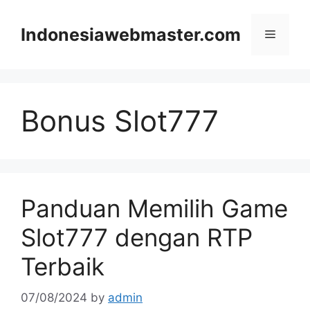
Skip
to
Indonesiawebmaster.com
Menu
content
Bonus Slot777
Panduan Memilih Game
Slot777 dengan RTP
Terbaik
07/08/2024
by
admin