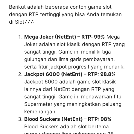
Berikut adalah beberapa contoh game slot
dengan RTP tertinggi yang bisa Anda temukan
di Slot777:
Mega Joker (NetEnt) – RTP: 99%
Mega
Joker adalah slot klasik dengan RTP yang
sangat tinggi. Game ini memiliki tiga
gulungan dan lima garis pembayaran,
serta fitur jackpot progresif yang menarik.
Jackpot 6000 (NetEnt) – RTP: 98.8%
Jackpot 6000 adalah game slot klasik
lainnya dari NetEnt dengan RTP yang
sangat tinggi. Game ini menawarkan fitur
Supermeter yang meningkatkan peluang
kemenangan.
Blood Suckers (NetEnt) – RTP: 98%
Blood Suckers adalah slot bertema