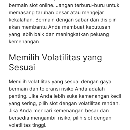
bermain slot online. Jangan terburu-buru untuk
memasang taruhan besar atau mengejar
kekalahan. Bermain dengan sabar dan disiplin
akan membantu Anda membuat keputusan
yang lebih baik dan meningkatkan peluang
kemenangan.
Memilih Volatilitas yang
Sesuai
Memilih volatilitas yang sesuai dengan gaya
bermain dan toleransi risiko Anda adalah
penting. Jika Anda lebih suka kemenangan kecil
yang sering, pilih slot dengan volatilitas rendah.
Jika Anda mencari kemenangan besar dan
bersedia mengambil risiko, pilih slot dengan
volatilitas tinggi.