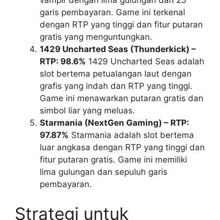
vampir dengan lima gulungan dan 25
garis pembayaran. Game ini terkenal
dengan RTP yang tinggi dan fitur putaran
gratis yang menguntungkan.
1429 Uncharted Seas (Thunderkick) –
RTP: 98.6%
1429 Uncharted Seas adalah
slot bertema petualangan laut dengan
grafis yang indah dan RTP yang tinggi.
Game ini menawarkan putaran gratis dan
simbol liar yang meluas.
Starmania (NextGen Gaming) – RTP:
97.87%
Starmania adalah slot bertema
luar angkasa dengan RTP yang tinggi dan
fitur putaran gratis. Game ini memiliki
lima gulungan dan sepuluh garis
pembayaran.
Strategi untuk