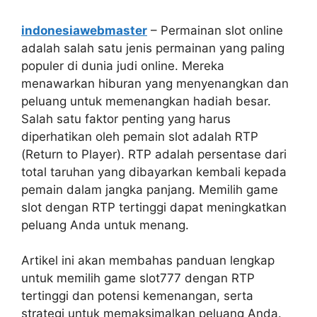
indonesiawebmaster
– Permainan slot online
adalah salah satu jenis permainan yang paling
populer di dunia judi online. Mereka
menawarkan hiburan yang menyenangkan dan
peluang untuk memenangkan hadiah besar.
Salah satu faktor penting yang harus
diperhatikan oleh pemain slot adalah RTP
(Return to Player). RTP adalah persentase dari
total taruhan yang dibayarkan kembali kepada
pemain dalam jangka panjang. Memilih game
slot dengan RTP tertinggi dapat meningkatkan
peluang Anda untuk menang.
Artikel ini akan membahas panduan lengkap
untuk memilih game slot777 dengan RTP
tertinggi dan potensi kemenangan, serta
strategi untuk memaksimalkan peluang Anda.