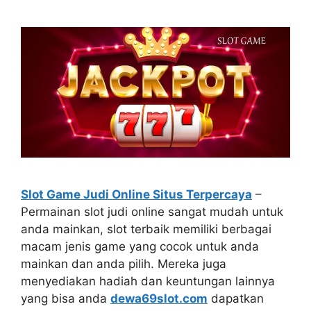
Slot Game Judi Online Situs Terpercaya
–
Permainan slot judi online sangat mudah untuk
anda mainkan, slot terbaik memiliki berbagai
macam jenis game yang cocok untuk anda
mainkan dan anda pilih. Mereka juga
menyediakan hadiah dan keuntungan lainnya
yang bisa anda
dewa69slot.com
dapatkan