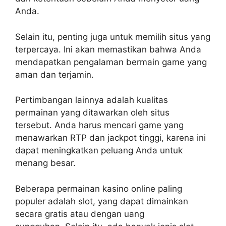
Anda.
Selain itu, penting juga untuk memilih situs yang
terpercaya. Ini akan memastikan bahwa Anda
mendapatkan pengalaman bermain game yang
aman dan terjamin.
Pertimbangan lainnya adalah kualitas
permainan yang ditawarkan oleh situs
tersebut. Anda harus mencari game yang
menawarkan RTP dan jackpot tinggi, karena ini
dapat meningkatkan peluang Anda untuk
menang besar.
Beberapa permainan kasino online paling
populer adalah slot, yang dapat dimainkan
secara gratis atau dengan uang