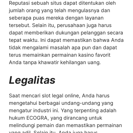
Reputasi sebuah situs dapat ditentukan oleh
jumlah orang yang telah mengulasnya dan
seberapa puas mereka dengan layanan
tersebut. Selain itu, perusahaan juga harus
dapat memberikan dukungan pelanggan secara
tepat waktu. Ini dapat memastikan bahwa Anda
tidak mengalami masalah apa pun dan dapat
terus memainkan permainan kasino favorit
Anda tanpa khawatir kehilangan uang.
Legalitas
Saat mencari slot legal online, Anda harus
mengetahui berbagai undang-undang yang
mengatur industri ini. Yang terpenting adalah
hukum ECOGRA, yang dirancang untuk
melindungi pemain dan memastikan permainan
yang adil. Selain itu, Anda juga harus