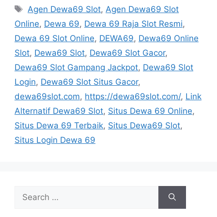
Tags
Agen Dewa69 Slot
,
Agen Dewa69 Slot
Online
,
Dewa 69
,
Dewa 69 Raja Slot Resmi
,
Dewa 69 Slot Online
,
DEWA69
,
Dewa69 Online
Slot
,
Dewa69 Slot
,
Dewa69 Slot Gacor
,
Dewa69 Slot Gampang Jackpot
,
Dewa69 Slot
Login
,
Dewa69 Slot Situs Gacor
,
dewa69slot.com
,
https://dewa69slot.com/
,
Link
Alternatif Dewa69 Slot
,
Situs Dewa 69 Online
,
Situs Dewa 69 Terbaik
,
Situs Dewa69 Slot
,
Situs Login Dewa 69
Search
for: