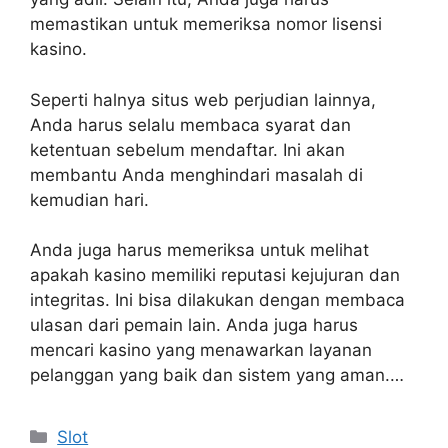
memastikan untuk memeriksa nomor lisensi
kasino.
Seperti halnya situs web perjudian lainnya,
Anda harus selalu membaca syarat dan
ketentuan sebelum mendaftar. Ini akan
membantu Anda menghindari masalah di
kemudian hari.
Anda juga harus memeriksa untuk melihat
apakah kasino memiliki reputasi kejujuran dan
integritas. Ini bisa dilakukan dengan membaca
ulasan dari pemain lain. Anda juga harus
mencari kasino yang menawarkan layanan
pelanggan yang baik dan sistem yang aman.…
Categories
Slot