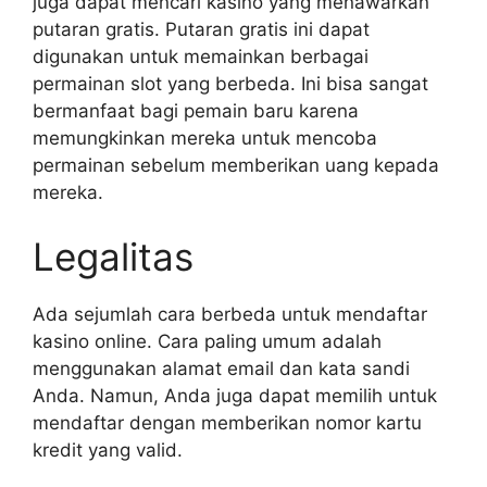
juga dapat mencari kasino yang menawarkan
putaran gratis. Putaran gratis ini dapat
digunakan untuk memainkan berbagai
permainan slot yang berbeda. Ini bisa sangat
bermanfaat bagi pemain baru karena
memungkinkan mereka untuk mencoba
permainan sebelum memberikan uang kepada
mereka.
Legalitas
Ada sejumlah cara berbeda untuk mendaftar
kasino online. Cara paling umum adalah
menggunakan alamat email dan kata sandi
Anda. Namun, Anda juga dapat memilih untuk
mendaftar dengan memberikan nomor kartu
kredit yang valid.