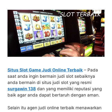
Situs Slot Game Judi Online Terbaik
– Pada
saat anda ingin bermain judi slot sebaiknya
anda bermain di situs judi slot yang resmi
surgawin 138
dan yang memiliki reputasi yang
baik agar anda dapat bertaruh dengan aman.
Selain itu agen judi online terbaik menawarkan