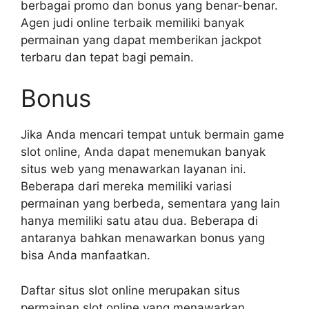
berbagai promo dan bonus yang benar-benar.
Agen judi online terbaik memiliki banyak
permainan yang dapat memberikan jackpot
terbaru dan tepat bagi pemain.
Bonus
Jika Anda mencari tempat untuk bermain game
slot online, Anda dapat menemukan banyak
situs web yang menawarkan layanan ini.
Beberapa dari mereka memiliki variasi
permainan yang berbeda, sementara yang lain
hanya memiliki satu atau dua. Beberapa di
antaranya bahkan menawarkan bonus yang
bisa Anda manfaatkan.
Daftar situs slot online merupakan situs
permainan slot online yang menawarkan