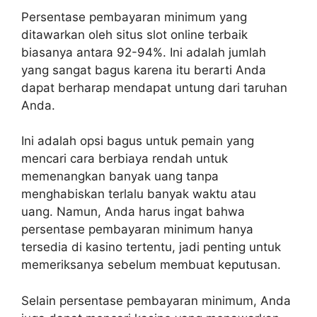
Persentase pembayaran minimum yang
ditawarkan oleh situs slot online terbaik
biasanya antara 92-94%. Ini adalah jumlah
yang sangat bagus karena itu berarti Anda
dapat berharap mendapat untung dari taruhan
Anda.
Ini adalah opsi bagus untuk pemain yang
mencari cara berbiaya rendah untuk
memenangkan banyak uang tanpa
menghabiskan terlalu banyak waktu atau
uang. Namun, Anda harus ingat bahwa
persentase pembayaran minimum hanya
tersedia di kasino tertentu, jadi penting untuk
memeriksanya sebelum membuat keputusan.
Selain persentase pembayaran minimum, Anda