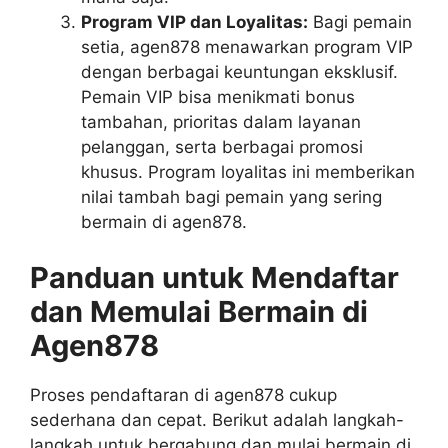
Program VIP dan Loyalitas:
Bagi pemain
setia, agen878 menawarkan program VIP
dengan berbagai keuntungan eksklusif.
Pemain VIP bisa menikmati bonus
tambahan, prioritas dalam layanan
pelanggan, serta berbagai promosi
khusus. Program loyalitas ini memberikan
nilai tambah bagi pemain yang sering
bermain di agen878.
Panduan untuk Mendaftar
dan Memulai Bermain di
Agen878
Proses pendaftaran di agen878 cukup
sederhana dan cepat. Berikut adalah langkah-
langkah untuk bergabung dan mulai bermain di