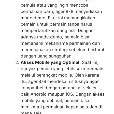
pemula atau yang ingin mencoba
permainan baru, agen878 menyediakan
mode demo. Fitur ini memungkinkan
pemain untuk bermain tanpa harus
mempertaruhkan uang asli. Dengan
adanya mode demo, pemain bisa
memahami mekanisme permainan dan
merencanakan strategi sebelum bertaruh
dengan uang sungguhan.
Akses Mobile yang Optimal:
Saat ini,
banyak pemain yang lebih suka bermain
melalui perangkat mobile. Oleh karena
itu, agen878 mendesain situsnya agar
kompatibel dengan perangkat seluler,
baik Android maupun iOS. Dengan akses
mobile yang optimal, pemain bisa
menikmati permainan kapan saja dan di
mana saja.