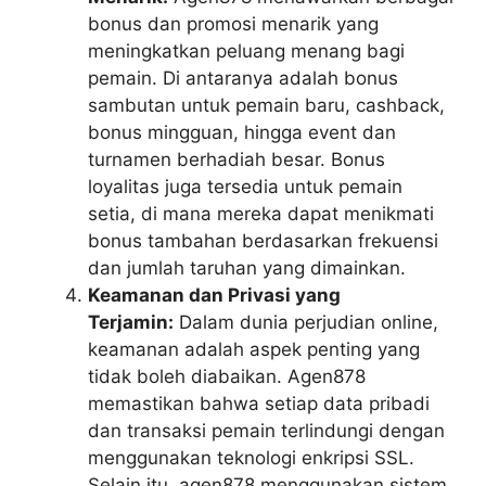
bonus dan promosi menarik yang
meningkatkan peluang menang bagi
pemain. Di antaranya adalah bonus
sambutan untuk pemain baru, cashback,
bonus mingguan, hingga event dan
turnamen berhadiah besar. Bonus
loyalitas juga tersedia untuk pemain
setia, di mana mereka dapat menikmati
bonus tambahan berdasarkan frekuensi
dan jumlah taruhan yang dimainkan.
Keamanan dan Privasi yang
Terjamin:
Dalam dunia perjudian online,
keamanan adalah aspek penting yang
tidak boleh diabaikan. Agen878
memastikan bahwa setiap data pribadi
dan transaksi pemain terlindungi dengan
menggunakan teknologi enkripsi SSL.
Selain itu, agen878 menggunakan sistem