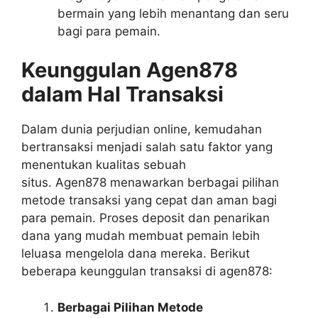
bermain yang lebih menantang dan seru
bagi para pemain.
Keunggulan Agen878
dalam Hal Transaksi
Dalam dunia perjudian online, kemudahan
bertransaksi menjadi salah satu faktor yang
menentukan kualitas sebuah
situs. Agen878 menawarkan berbagai pilihan
metode transaksi yang cepat dan aman bagi
para pemain. Proses deposit dan penarikan
dana yang mudah membuat pemain lebih
leluasa mengelola dana mereka. Berikut
beberapa keunggulan transaksi di agen878:
Berbagai Pilihan Metode