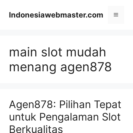
Skip
to
Indonesiawebmaster.com
Menu
content
main slot mudah
menang agen878
Agen878: Pilihan Tepat
untuk Pengalaman Slot
Berkualitas