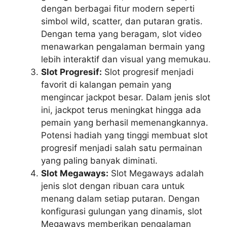
dengan berbagai fitur modern seperti
simbol wild, scatter, dan putaran gratis.
Dengan tema yang beragam, slot video
menawarkan pengalaman bermain yang
lebih interaktif dan visual yang memukau.
Slot Progresif:
Slot progresif menjadi
favorit di kalangan pemain yang
mengincar jackpot besar. Dalam jenis slot
ini, jackpot terus meningkat hingga ada
pemain yang berhasil memenangkannya.
Potensi hadiah yang tinggi membuat slot
progresif menjadi salah satu permainan
yang paling banyak diminati.
Slot Megaways:
Slot Megaways adalah
jenis slot dengan ribuan cara untuk
menang dalam setiap putaran. Dengan
konfigurasi gulungan yang dinamis, slot
Megaways memberikan pengalaman