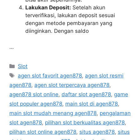
Lakukan Deposit:
Setelah akun
terverifikasi, lakukan deposit sesuai
dengan metode pembayaran yang
diinginkan. Dengan saldo
…
Categories
Slot
Tags
agen slot favorit agen878
,
agen slot resmi
agen878
,
agen slot terpercaya agen878
,
agen878 slot online
,
daftar slot agen878
,
game
slot populer agen878
,
main slot di agen878
,
main slot mudah menang agen878
,
pengalaman
slot agen878
,
pilihan slot berkualitas agen878
,
pilihan slot online agen878
,
situs agen878
,
situs