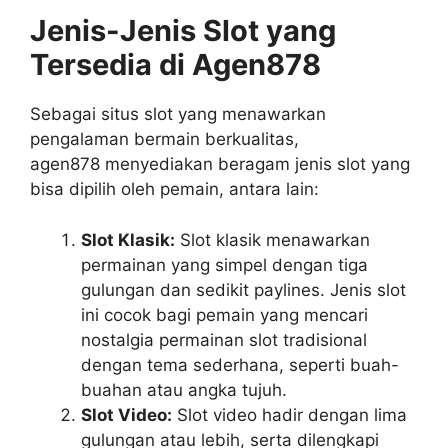
Jenis-Jenis Slot yang
Tersedia di Agen878
Sebagai situs slot yang menawarkan
pengalaman bermain berkualitas,
agen878 menyediakan beragam jenis slot yang
bisa dipilih oleh pemain, antara lain:
Slot Klasik:
Slot klasik menawarkan
permainan yang simpel dengan tiga
gulungan dan sedikit paylines. Jenis slot
ini cocok bagi pemain yang mencari
nostalgia permainan slot tradisional
dengan tema sederhana, seperti buah-
buahan atau angka tujuh.
Slot Video:
Slot video hadir dengan lima
gulungan atau lebih, serta dilengkapi