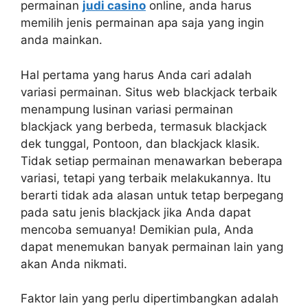
permainan
judi casino
online, anda harus
memilih jenis permainan apa saja yang ingin
anda mainkan.
Hal pertama yang harus Anda cari adalah
variasi permainan. Situs web blackjack terbaik
menampung lusinan variasi permainan
blackjack yang berbeda, termasuk blackjack
dek tunggal, Pontoon, dan blackjack klasik.
Tidak setiap permainan menawarkan beberapa
variasi, tetapi yang terbaik melakukannya. Itu
berarti tidak ada alasan untuk tetap berpegang
pada satu jenis blackjack jika Anda dapat
mencoba semuanya! Demikian pula, Anda
dapat menemukan banyak permainan lain yang
akan Anda nikmati.
Faktor lain yang perlu dipertimbangkan adalah