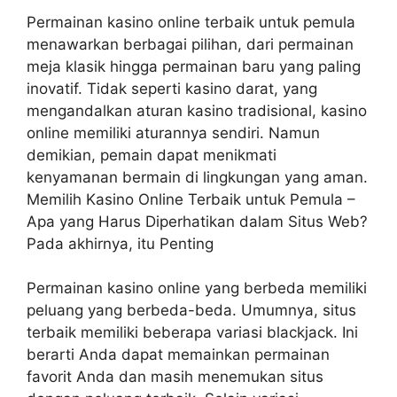
Permainan kasino online terbaik untuk pemula
menawarkan berbagai pilihan, dari permainan
meja klasik hingga permainan baru yang paling
inovatif. Tidak seperti kasino darat, yang
mengandalkan aturan kasino tradisional, kasino
online memiliki aturannya sendiri. Namun
demikian, pemain dapat menikmati
kenyamanan bermain di lingkungan yang aman.
Memilih Kasino Online Terbaik untuk Pemula –
Apa yang Harus Diperhatikan dalam Situs Web?
Pada akhirnya, itu Penting
Permainan kasino online yang berbeda memiliki
peluang yang berbeda-beda. Umumnya, situs
terbaik memiliki beberapa variasi blackjack. Ini
berarti Anda dapat memainkan permainan
favorit Anda dan masih menemukan situs