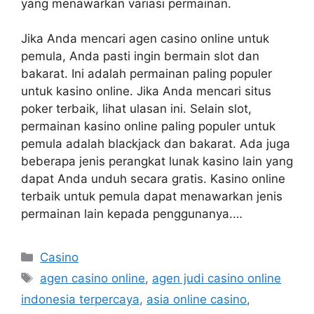
yang menawarkan variasi permainan.
Jika Anda mencari agen casino online untuk
pemula, Anda pasti ingin bermain slot dan
bakarat. Ini adalah permainan paling populer
untuk kasino online. Jika Anda mencari situs
poker terbaik, lihat ulasan ini. Selain slot,
permainan kasino online paling populer untuk
pemula adalah blackjack dan bakarat. Ada juga
beberapa jenis perangkat lunak kasino lain yang
dapat Anda unduh secara gratis. Kasino online
terbaik untuk pemula dapat menawarkan jenis
permainan lain kepada penggunanya.…
Categories
Casino
Tags
agen casino online
,
agen judi casino online
indonesia terpercaya
,
asia online casino
,