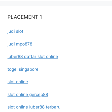
PLACEMENT 1
judi slot
judi mpo878
luber88 daftar slot online
togel singapore
slot online
slot online gercep88
slot online luber88 terbaru