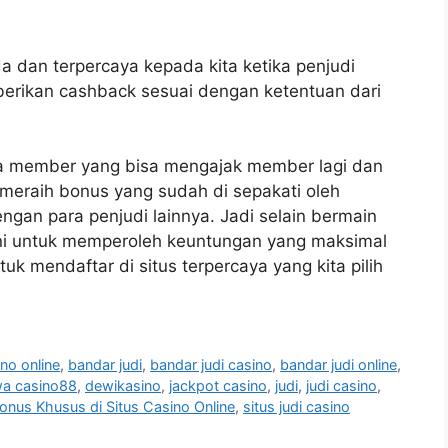
da dan terpercaya kepada kita ketika penjudi
berikan cashback sesuai dengan ketentuan dari
ada member yang bisa mengajak member lagi dan
meraih bonus yang sudah di sepakati oleh
ngan para penjudi lainnya. Jadi selain bermain
ini untuk memperoleh keuntungan yang maksimal
k mendaftar di situs terpercaya yang kita pilih
no online
,
bandar judi
,
bandar judi casino
,
bandar judi online
,
a casino88
,
dewikasino
,
jackpot casino
,
judi
,
judi casino
,
nus Khusus di Situs Casino Online
,
situs judi casino