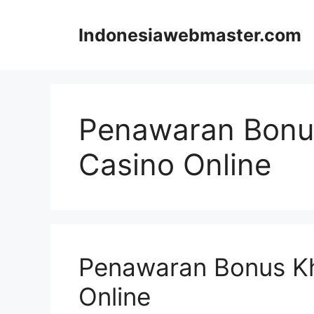
Skip
to
Indonesiawebmaster.com
content
Penawaran Bonus
Casino Online
Penawaran Bonus Kh
Online