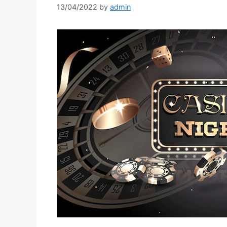
13/04/2022
by
admin