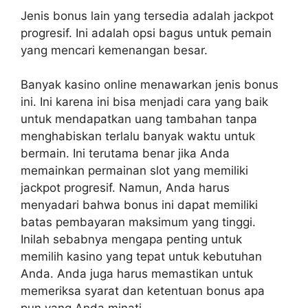
Jenis bonus lain yang tersedia adalah jackpot
progresif. Ini adalah opsi bagus untuk pemain
yang mencari kemenangan besar.
Banyak kasino online menawarkan jenis bonus
ini. Ini karena ini bisa menjadi cara yang baik
untuk mendapatkan uang tambahan tanpa
menghabiskan terlalu banyak waktu untuk
bermain. Ini terutama benar jika Anda
memainkan permainan slot yang memiliki
jackpot progresif. Namun, Anda harus
menyadari bahwa bonus ini dapat memiliki
batas pembayaran maksimum yang tinggi.
Inilah sebabnya mengapa penting untuk
memilih kasino yang tepat untuk kebutuhan
Anda. Anda juga harus memastikan untuk
memeriksa syarat dan ketentuan bonus apa