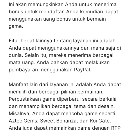
Ini akan memungkinkan Anda untuk menerima
bonus untuk mendaftar. Anda kemudian dapat
menggunakan uang bonus untuk bermain
game.
Fitur hebat lainnya tentang layanan ini adalah
Anda dapat menggunakannya dari mana saja di
dunia. Selain itu, mereka menerima berbagai
mata uang. Anda bahkan dapat melakukan
pembayaran menggunakan PayPal.
Manfaat lain dari layanan ini adalah Anda dapat
memilih dari berbagai pilihan permainan.
Perpustakaan game diperbarui secara berkala
dan menampilkan berbagai tema dan desain.
Misalnya, Anda dapat mencoba game seperti
Aztec Gems, Sweet Bonanza, dan Koi Gate.
Anda juga dapat memainkan game dengan RTP