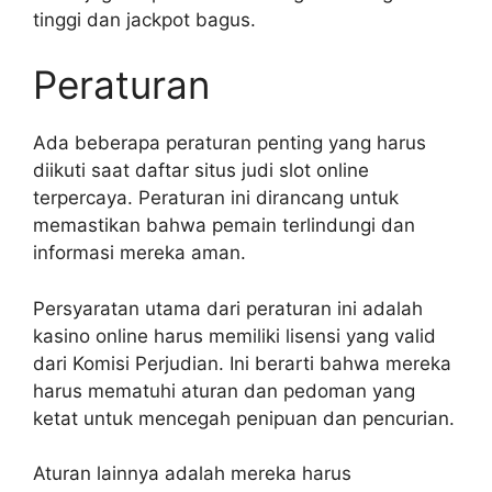
tinggi dan jackpot bagus.
Peraturan
Ada beberapa peraturan penting yang harus
diikuti saat daftar situs judi slot online
terpercaya. Peraturan ini dirancang untuk
memastikan bahwa pemain terlindungi dan
informasi mereka aman.
Persyaratan utama dari peraturan ini adalah
kasino online harus memiliki lisensi yang valid
dari Komisi Perjudian. Ini berarti bahwa mereka
harus mematuhi aturan dan pedoman yang
ketat untuk mencegah penipuan dan pencurian.
Aturan lainnya adalah mereka harus