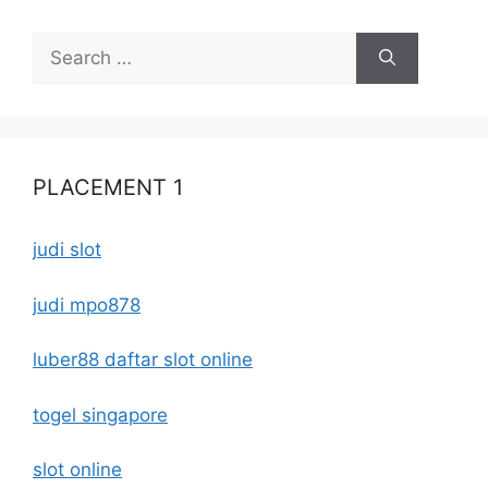
Search
for:
PLACEMENT 1
judi slot
judi mpo878
luber88 daftar slot online
togel singapore
slot online