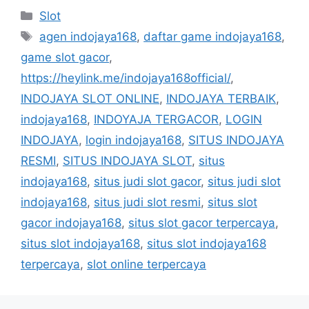
Categories
Slot
Tags
agen indojaya168
,
daftar game indojaya168
,
game slot gacor
,
https://heylink.me/indojaya168official/
,
INDOJAYA SLOT ONLINE
,
INDOJAYA TERBAIK
,
indojaya168
,
INDOYAJA TERGACOR
,
LOGIN
INDOJAYA
,
login indojaya168
,
SITUS INDOJAYA
RESMI
,
SITUS INDOJAYA SLOT
,
situs
indojaya168
,
situs judi slot gacor
,
situs judi slot
indojaya168
,
situs judi slot resmi
,
situs slot
gacor indojaya168
,
situs slot gacor terpercaya
,
situs slot indojaya168
,
situs slot indojaya168
terpercaya
,
slot online terpercaya