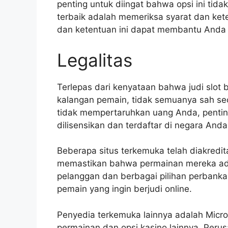
penting untuk diingat bahwa opsi ini tida
terbaik adalah memeriksa syarat dan ke
dan ketentuan ini dapat membantu Anda
Legalitas
Terlepas dari kenyataan bahwa judi slot b
kalangan pemain, tidak semuanya sah s
tidak mempertaruhkan uang Anda, pentin
dilisensikan dan terdaftar di negara Anda
Beberapa situs terkemuka telah diakredita
memastikan bahwa permainan mereka adi
pelanggan dan berbagai pilihan perbanka
pemain yang ingin berjudi online.
Penyedia terkemuka lainnya adalah Micr
permainan dan opsi kasino lainnya. Per