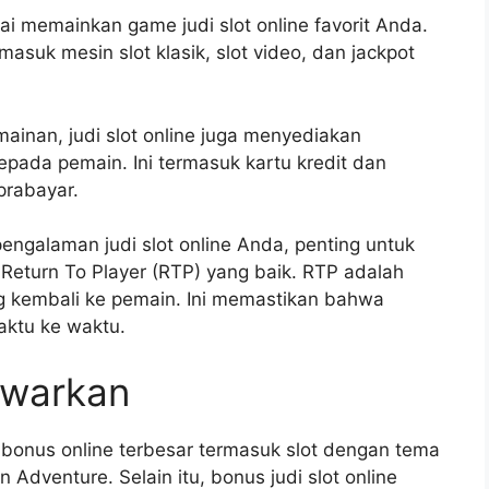
i memainkan game judi slot online favorit Anda.
masuk mesin slot klasik, slot video, dan jackpot
inan, judi slot online juga menyediakan
pada pemain. Ini termasuk kartu kredit dan
prabayar.
engalaman judi slot online Anda, penting untuk
Return To Player (RTP) yang baik. RTP adalah
g kembali ke pemain. Ini memastikan bahwa
aktu ke waktu.
awarkan
 bonus online terbesar termasuk slot dengan tema
n Adventure. Selain itu, bonus judi slot online