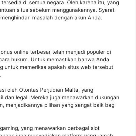
k tersedia di semua negara. Oleh karena itu, yang
tentuan situs sebelum menggunakannya. Syarat
 menghindari masalah dengan akun Anda.
onus online terbesar telah menjadi populer di
ecara hukum. Untuk memastikan bahwa Anda
g untuk memeriksa apakah situs web tersebut
.
si oleh Otoritas Perjudian Malta, yang
l dan legal. Mereka juga menawarkan dukungan
n, menjadikannya pilihan yang sangat baik bagi
ogaming, yang menawarkan berbagai slot
usahaan juga menyediakan platform yang ramah