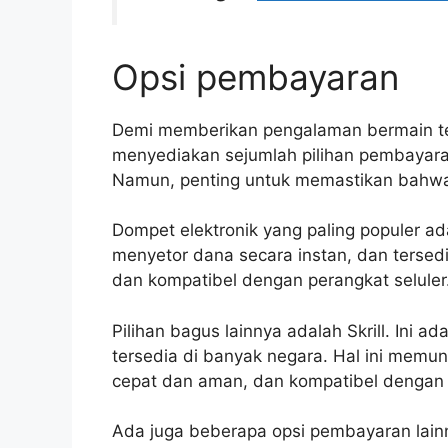
Opsi pembayaran
Demi memberikan pengalaman bermain terb
menyediakan sejumlah pilihan pembayaran
Namun, penting untuk memastikan bahwa
Dompet elektronik yang paling populer ad
menyetor dana secara instan, dan tersed
dan kompatibel dengan perangkat seluler
Pilihan bagus lainnya adalah Skrill. Ini a
tersedia di banyak negara. Hal ini mem
cepat dan aman, dan kompatibel dengan
Ada juga beberapa opsi pembayaran lain