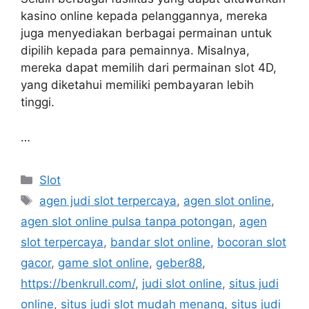
kasino online kepada pelanggannya, mereka
juga menyediakan berbagai permainan untuk
dipilih kepada para pemainnya. Misalnya,
mereka dapat memilih dari permainan slot 4D,
yang diketahui memiliki pembayaran lebih
tinggi.
…
Categories
Slot
Tags
agen judi slot terpercaya
,
agen slot online
,
agen slot online pulsa tanpa potongan
,
agen
slot terpercaya
,
bandar slot online
,
bocoran slot
gacor
,
game slot online
,
geber88
,
https://benkrull.com/
,
judi slot online
,
situs judi
online
,
situs judi slot mudah menang
,
situs judi