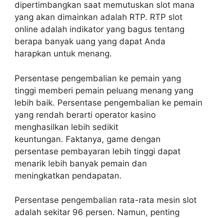
dipertimbangkan saat memutuskan slot mana
yang akan dimainkan adalah RTP. RTP slot
online adalah indikator yang bagus tentang
berapa banyak uang yang dapat Anda
harapkan untuk menang.
Persentase pengembalian ke pemain yang
tinggi memberi pemain peluang menang yang
lebih baik. Persentase pengembalian ke pemain
yang rendah berarti operator kasino
menghasilkan lebih sedikit
keuntungan. Faktanya, game dengan
persentase pembayaran lebih tinggi dapat
menarik lebih banyak pemain dan
meningkatkan pendapatan.
Persentase pengembalian rata-rata mesin slot
adalah sekitar 96 persen. Namun, penting