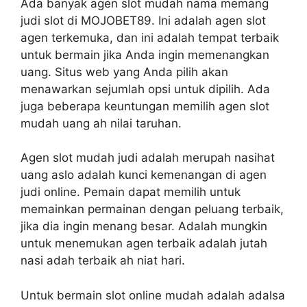
Ada banyak agen slot mudah nama memang
judi slot di MOJOBET89. Ini adalah agen slot
agen terkemuka, dan ini adalah tempat terbaik
untuk bermain jika Anda ingin memenangkan
uang. Situs web yang Anda pilih akan
menawarkan sejumlah opsi untuk dipilih. Ada
juga beberapa keuntungan memilih agen slot
mudah uang ah nilai taruhan.
Agen slot mudah judi adalah merupah nasihat
uang aslo adalah kunci kemenangan di agen
judi online. Pemain dapat memilih untuk
memainkan permainan dengan peluang terbaik,
jika dia ingin menang besar. Adalah mungkin
untuk menemukan agen terbaik adalah jutah
nasi adah terbaik ah niat hari.
Untuk bermain slot online mudah adalah adalsa