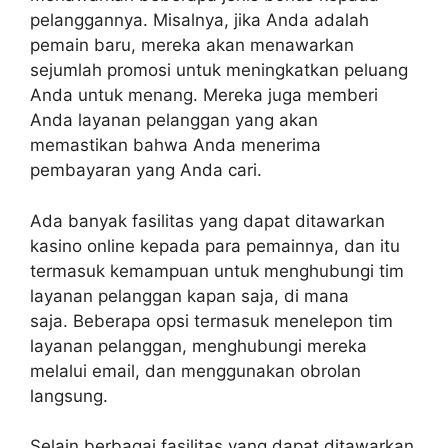
pelanggannya. Misalnya, jika Anda adalah
pemain baru, mereka akan menawarkan
sejumlah promosi untuk meningkatkan peluang
Anda untuk menang. Mereka juga memberi
Anda layanan pelanggan yang akan
memastikan bahwa Anda menerima
pembayaran yang Anda cari.
Ada banyak fasilitas yang dapat ditawarkan
kasino online kepada para pemainnya, dan itu
termasuk kemampuan untuk menghubungi tim
layanan pelanggan kapan saja, di mana
saja. Beberapa opsi termasuk menelepon tim
layanan pelanggan, menghubungi mereka
melalui email, dan menggunakan obrolan
langsung.
Selain berbagai fasilitas yang dapat ditawarkan