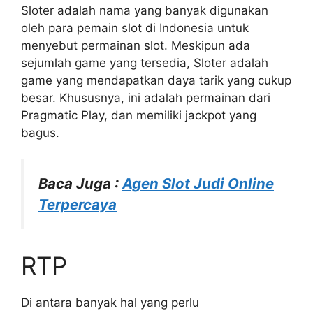
Sloter adalah nama yang banyak digunakan
oleh para pemain slot di Indonesia untuk
menyebut permainan slot. Meskipun ada
sejumlah game yang tersedia, Sloter adalah
game yang mendapatkan daya tarik yang cukup
besar. Khususnya, ini adalah permainan dari
Pragmatic Play, dan memiliki jackpot yang
bagus.
Baca Juga :
Agen Slot Judi Online
Terpercaya
RTP
Di antara banyak hal yang perlu