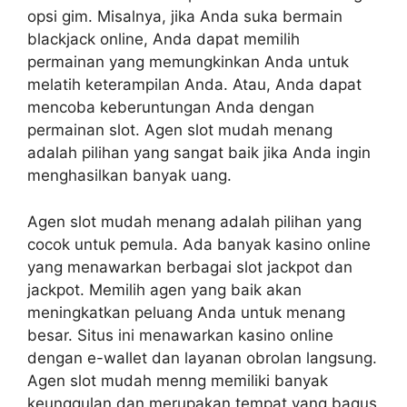
opsi gim. Misalnya, jika Anda suka bermain
blackjack online, Anda dapat memilih
permainan yang memungkinkan Anda untuk
melatih keterampilan Anda. Atau, Anda dapat
mencoba keberuntungan Anda dengan
permainan slot. Agen slot mudah menang
adalah pilihan yang sangat baik jika Anda ingin
menghasilkan banyak uang.
Agen slot mudah menang adalah pilihan yang
cocok untuk pemula. Ada banyak kasino online
yang menawarkan berbagai slot jackpot dan
jackpot. Memilih agen yang baik akan
meningkatkan peluang Anda untuk menang
besar. Situs ini menawarkan kasino online
dengan e-wallet dan layanan obrolan langsung.
Agen slot mudah menng memiliki banyak
keunggulan dan merupakan tempat yang bagus