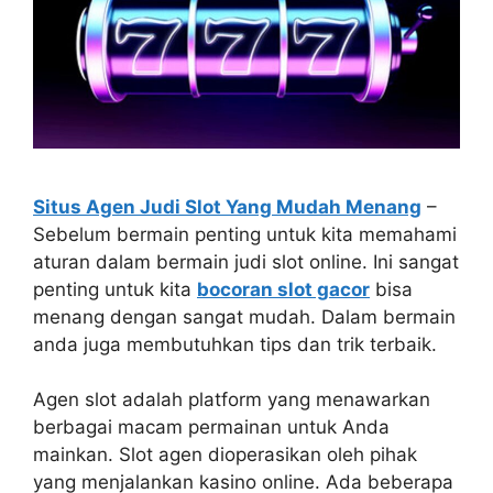
Situs Agen Judi Slot Yang Mudah Menang
–
Sebelum bermain penting untuk kita memahami
aturan dalam bermain judi slot online. Ini sangat
penting untuk kita
bocoran slot gacor
bisa
menang dengan sangat mudah. Dalam bermain
anda juga membutuhkan tips dan trik terbaik.
Agen slot adalah platform yang menawarkan
berbagai macam permainan untuk Anda
mainkan. Slot agen dioperasikan oleh pihak
yang menjalankan kasino online. Ada beberapa