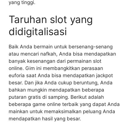
yang tinggi.
Taruhan slot yang
didigitalisasi
Baik Anda bermain untuk bersenang-senang
atau mencari nafkah, Anda bisa mendapatkan
banyak kesenangan dari permainan slot
online. Gim ini membangkitkan perasaan
euforia saat Anda bisa mendapatkan jackpot
besar. Dan jika Anda cukup beruntung, Anda
bahkan mungkin mendapatkan beberapa
putaran gratis di samping. Berikut adalah
beberapa game online terbaik yang dapat Anda
mainkan untuk memaksimalkan peluang Anda
mendapatkan hasil yang besar.