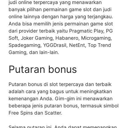
judi online terpercaya yang menawarkan
banyak pilihan permainan game slot dan judi
online lainnya dengan harga yang terjangkau.
Anda bisa memilih jenis permainan game slot
dari provider terbaik yaitu Pragmatic Play, PG
Soft, Joker Gaming, Habanero, Microgaming,
Spadegaming, YGGDrasil, NetEnt, Top Trend
Gaming, dan lain-lain.
Putaran bonus
Putaran bonus di slot terpercaya dan terbaik
adalah cara yang bagus untuk meningkatkan
kemenangan Anda. Gim-gim ini menawarkan
beberapa jenis putaran bonus, termasuk simbol
Free Spins dan Scatter.
Selama putaran ini, Anda dapat memenangkan