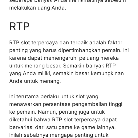
seberapa banyak Anda menikmatinya sebelum
melakukan uang Anda.
RTP
RTP slot terpercaya dan terbaik adalah faktor
penting yang harus dipertimbangkan pemain. Ini
karena dapat memengaruhi peluang mereka
untuk menang besar. Semakin banyak RTP
yang Anda miliki, semakin besar kemungkinan
Anda untuk menang.
Ini terutama berlaku untuk slot yang
menawarkan persentase pengembalian tinggi
ke pemain. Namun, penting juga untuk
diketahui bahwa RTP slot terpercaya dapat
bervariasi dari satu game ke game lainnya.
Inilah sebabnya mengapa penting untuk