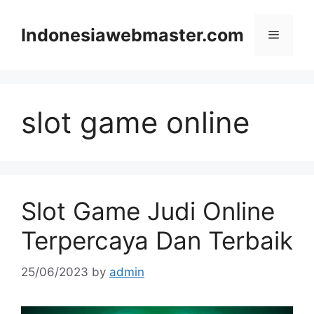
Skip
to
Indonesiawebmaster.com
Menu
content
slot game online
Slot Game Judi Online
Terpercaya Dan Terbaik
25/06/2023
by
admin