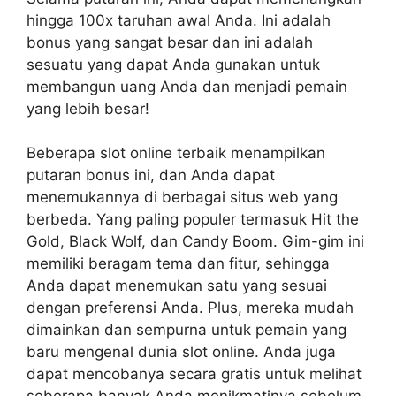
hingga 100x taruhan awal Anda. Ini adalah
bonus yang sangat besar dan ini adalah
sesuatu yang dapat Anda gunakan untuk
membangun uang Anda dan menjadi pemain
yang lebih besar!
Beberapa slot online terbaik menampilkan
putaran bonus ini, dan Anda dapat
menemukannya di berbagai situs web yang
berbeda. Yang paling populer termasuk Hit the
Gold, Black Wolf, dan Candy Boom. Gim-gim ini
memiliki beragam tema dan fitur, sehingga
Anda dapat menemukan satu yang sesuai
dengan preferensi Anda. Plus, mereka mudah
dimainkan dan sempurna untuk pemain yang
baru mengenal dunia slot online. Anda juga
dapat mencobanya secara gratis untuk melihat