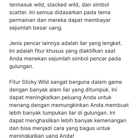
termasuk wild, stacked wild, dan simbol
scatter. Ini semua didasarkan pada tema
permainan dan mereka dapat membayar
sejumlah besar uang.
Jenis pencar lainnya adalah liar yang lengket.
Ini adalah fitur khusus yang diaktifkan saat
Anda menekan sejumlah simbol pencar pada
gulungan.
Fitur Sticky Wild sangat berguna dalam game
dengan banyak alam liar yang ditumpuk. Ini
dapat meningkatkan peluang Anda untuk
menang dengan memungkinkan Anda membuat
lebih banyak tumpukan liar di gulungan. Ini
dapat menghasilkan lebih banyak kemenangan
dan bisa menjadi cara yang bagus untuk
meningkatkan uang Anda!