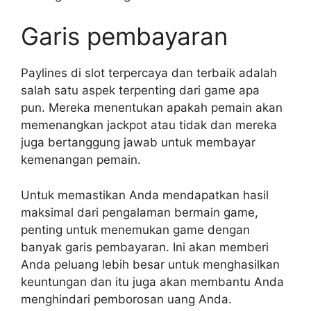
Garis pembayaran
Paylines di slot terpercaya dan terbaik adalah
salah satu aspek terpenting dari game apa
pun. Mereka menentukan apakah pemain akan
memenangkan jackpot atau tidak dan mereka
juga bertanggung jawab untuk membayar
kemenangan pemain.
Untuk memastikan Anda mendapatkan hasil
maksimal dari pengalaman bermain game,
penting untuk menemukan game dengan
banyak garis pembayaran. Ini akan memberi
Anda peluang lebih besar untuk menghasilkan
keuntungan dan itu juga akan membantu Anda
menghindari pemborosan uang Anda.