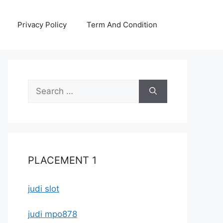
Privacy Policy
Term And Condition
Search
for:
PLACEMENT 1
judi slot
judi mpo878