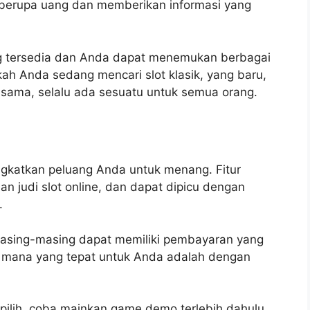
erupa uang dan memberikan informasi yang
g tersedia dan Anda dapat menemukan berbagai
h Anda sedang mencari slot klasik, yang baru,
g sama, selalu ada sesuatu untuk semua orang.
ingkatkan peluang Anda untuk menang. Fitur
an judi slot online, dan dapat dipicu dengan
.
 masing-masing dapat memiliki pembayaran yang
i mana yang tepat untuk Anda adalah dengan
ipilih, coba mainkan game demo terlebih dahulu.