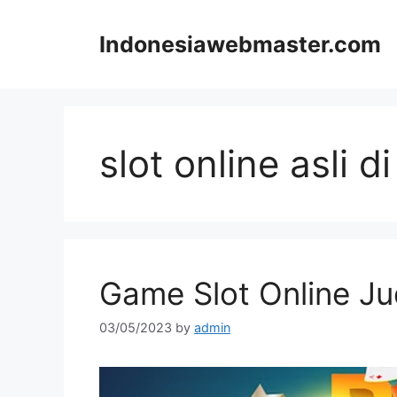
Skip
to
Indonesiawebmaster.com
content
slot online asli di
Game Slot Online J
03/05/2023
by
admin