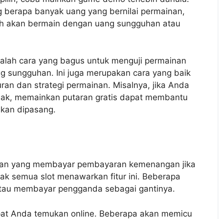
 berapa banyak uang yang bernilai permainan,
 akan bermain dengan uang sungguhan atau
e adalah cara yang bagus untuk menguji permainan
 sungguhan. Ini juga merupakan cara yang baik
uran dan strategi permainan. Misalnya, jika Anda
idak, memainkan putaran gratis dapat membantu
kan dipasang.
ungan yang membayar pembayaran kemenangan jika
k semua slot menawarkan fitur ini. Beberapa
tau membayar pengganda sebagai gantinya.
pat Anda temukan online. Beberapa akan memicu