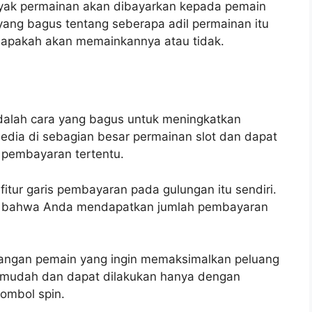
yak permainan akan dibayarkan kepada pemain
r yang bagus tentang seberapa adil permainan itu
pakah akan memainkannya atau tidak.
e adalah cara yang bagus untuk meningkatkan
sedia di sebagian besar permainan slot dan dapat
s pembayaran tertentu.
fitur garis pembayaran pada gulungan itu sendiri.
an bahwa Anda mendapatkan jumlah pembayaran
kalangan pemain yang ingin memaksimalkan peluang
mudah dan dapat dilakukan hanya dengan
ombol spin.