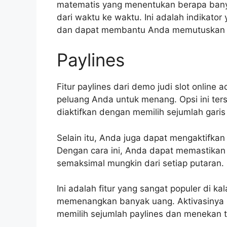
matematis yang menentukan berapa ban
dari waktu ke waktu. Ini adalah indikato
dan dapat membantu Anda memutuskan a
Paylines
Fitur paylines dari demo judi slot onlin
peluang Anda untuk menang. Opsi ini ter
diaktifkan dengan memilih sejumlah gari
Selain itu, Anda juga dapat mengaktifkan 
Dengan cara ini, Anda dapat memastik
semaksimal mungkin dari setiap putaran.
Ini adalah fitur yang sangat populer di 
memenangkan banyak uang. Aktivasinya 
memilih sejumlah paylines dan menekan t