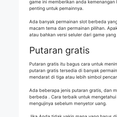
game ini memberikan anda kemenangan b
penting untuk pemainnya.
Ada banyak permainan slot berbeda yan
macam tema dan permainan pilihan. Apaka
atau bahkan versi seluler dari game yan
Putaran gratis
Putaran gratis itu bagus cara untuk men
putaran gratis tersedia di banyak permain
mendarat di tiga atau lebih simbol pencar
Ada beberapa jenis putaran gratis, dan
berbeda . Cara terbaik untuk mengetahu
mengujinya sebelum menyetor uang.
Jika Anda tidak yakin mana yang harus d