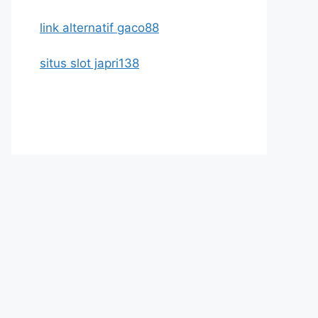
link alternatif gaco88
situs slot japri138