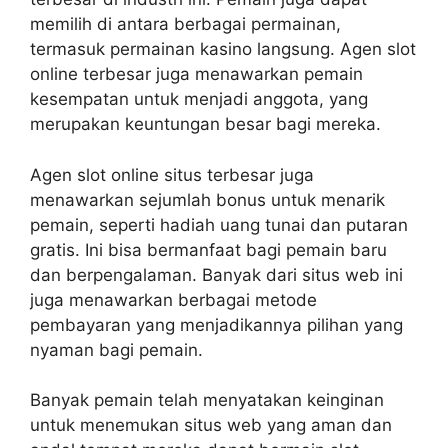
memilih di antara berbagai permainan,
termasuk permainan kasino langsung. Agen slot
online terbesar juga menawarkan pemain
kesempatan untuk menjadi anggota, yang
merupakan keuntungan besar bagi mereka.
Agen slot online situs terbesar juga
menawarkan sejumlah bonus untuk menarik
pemain, seperti hadiah uang tunai dan putaran
gratis. Ini bisa bermanfaat bagi pemain baru
dan berpengalaman. Banyak dari situs web ini
juga menawarkan berbagai metode
pembayaran yang menjadikannya pilihan yang
nyaman bagi pemain.
Banyak pemain telah menyatakan keinginan
untuk menemukan situs web yang aman dan