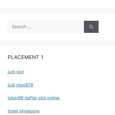
Search
for:
PLACEMENT 1
judi slot
judi mpo878
luber88 daftar slot online
togel singapore