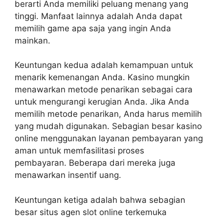
berarti Anda memiliki peluang menang yang
tinggi. Manfaat lainnya adalah Anda dapat
memilih game apa saja yang ingin Anda
mainkan.
Keuntungan kedua adalah kemampuan untuk
menarik kemenangan Anda. Kasino mungkin
menawarkan metode penarikan sebagai cara
untuk mengurangi kerugian Anda. Jika Anda
memilih metode penarikan, Anda harus memilih
yang mudah digunakan. Sebagian besar kasino
online menggunakan layanan pembayaran yang
aman untuk memfasilitasi proses
pembayaran. Beberapa dari mereka juga
menawarkan insentif uang.
Keuntungan ketiga adalah bahwa sebagian
besar situs agen slot online terkemuka