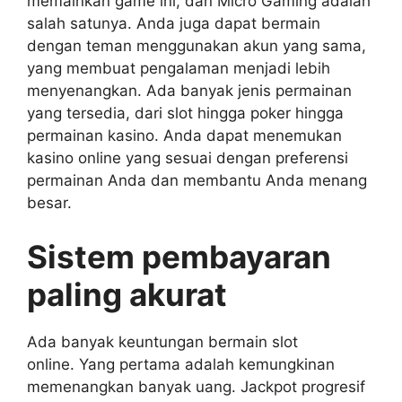
memainkan game ini, dan Micro Gaming adalah
salah satunya. Anda juga dapat bermain
dengan teman menggunakan akun yang sama,
yang membuat pengalaman menjadi lebih
menyenangkan. Ada banyak jenis permainan
yang tersedia, dari slot hingga poker hingga
permainan kasino. Anda dapat menemukan
kasino online yang sesuai dengan preferensi
permainan Anda dan membantu Anda menang
besar.
Sistem pembayaran
paling akurat
Ada banyak keuntungan bermain slot
online. Yang pertama adalah kemungkinan
memenangkan banyak uang. Jackpot progresif