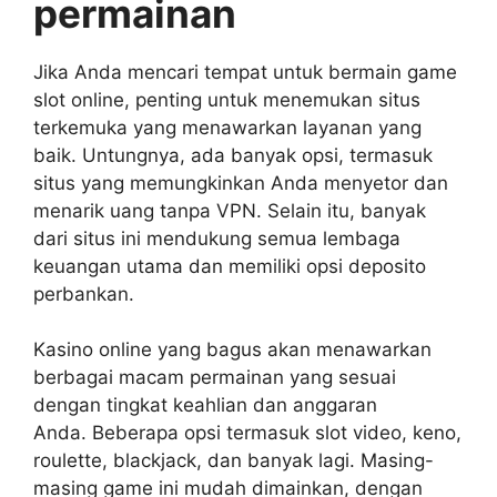
permainan
Jika Anda mencari tempat untuk bermain game
slot online, penting untuk menemukan situs
terkemuka yang menawarkan layanan yang
baik. Untungnya, ada banyak opsi, termasuk
situs yang memungkinkan Anda menyetor dan
menarik uang tanpa VPN. Selain itu, banyak
dari situs ini mendukung semua lembaga
keuangan utama dan memiliki opsi deposito
perbankan.
Kasino online yang bagus akan menawarkan
berbagai macam permainan yang sesuai
dengan tingkat keahlian dan anggaran
Anda. Beberapa opsi termasuk slot video, keno,
roulette, blackjack, dan banyak lagi. Masing-
masing game ini mudah dimainkan, dengan