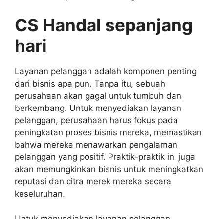
CS Handal sepanjang
hari
Layanan pelanggan adalah komponen penting
dari bisnis apa pun. Tanpa itu, sebuah
perusahaan akan gagal untuk tumbuh dan
berkembang. Untuk menyediakan layanan
pelanggan, perusahaan harus fokus pada
peningkatan proses bisnis mereka, memastikan
bahwa mereka menawarkan pengalaman
pelanggan yang positif. Praktik-praktik ini juga
akan memungkinkan bisnis untuk meningkatkan
reputasi dan citra merek mereka secara
keseluruhan.
Untuk menyediakan layanan pelanggan,