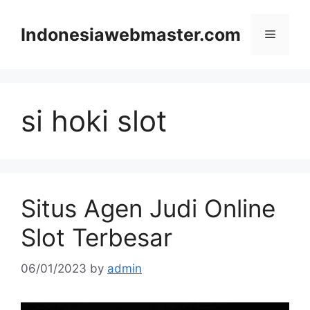
Skip
to
Indonesiawebmaster.com
Menu
content
si hoki slot
Situs Agen Judi Online
Slot Terbesar
06/01/2023
by
admin