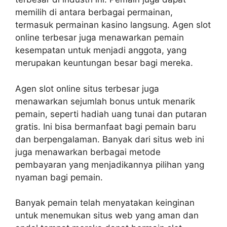
memilih di antara berbagai permainan,
termasuk permainan kasino langsung. Agen slot
online terbesar juga menawarkan pemain
kesempatan untuk menjadi anggota, yang
merupakan keuntungan besar bagi mereka.
Agen slot online situs terbesar juga
menawarkan sejumlah bonus untuk menarik
pemain, seperti hadiah uang tunai dan putaran
gratis. Ini bisa bermanfaat bagi pemain baru
dan berpengalaman. Banyak dari situs web ini
juga menawarkan berbagai metode
pembayaran yang menjadikannya pilihan yang
nyaman bagi pemain.
Banyak pemain telah menyatakan keinginan
untuk menemukan situs web yang aman dan