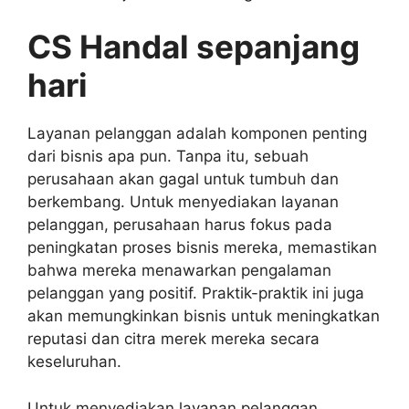
CS Handal sepanjang
hari
Layanan pelanggan adalah komponen penting
dari bisnis apa pun. Tanpa itu, sebuah
perusahaan akan gagal untuk tumbuh dan
berkembang. Untuk menyediakan layanan
pelanggan, perusahaan harus fokus pada
peningkatan proses bisnis mereka, memastikan
bahwa mereka menawarkan pengalaman
pelanggan yang positif. Praktik-praktik ini juga
akan memungkinkan bisnis untuk meningkatkan
reputasi dan citra merek mereka secara
keseluruhan.
Untuk menyediakan layanan pelanggan,