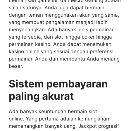
memainkan game ini, dan Micro Gaming adalah
salah satunya. Anda juga dapat bermain
dengan teman menggunakan akun yang sama,
yang membuat pengalaman menjadi lebih
menyenangkan. Ada banyak jenis permainan
yang tersedia, dari slot hingga poker hingga
permainan kasino. Anda dapat menemukan
kasino online yang sesuai dengan preferensi
permainan Anda dan membantu Anda menang
besar.
Sistem pembayaran
paling akurat
Ada banyak keuntungan bermain slot
online. Yang pertama adalah kemungkinan
memenangkan banyak uang. Jackpot progresif