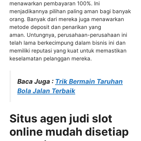
menawarkan pembayaran 100%. Ini
menjadikannya pilihan paling aman bagi banyak
orang. Banyak dari mereka juga menawarkan
metode deposit dan penarikan yang
aman. Untungnya, perusahaan-perusahaan ini
telah lama berkecimpung dalam bisnis ini dan
memiliki reputasi yang kuat untuk memastikan
keselamatan pelanggan mereka.
Baca Juga :
Trik Bermain Taruhan
Bola Jalan Terbaik
Situs agen judi slot
online mudah disetiap