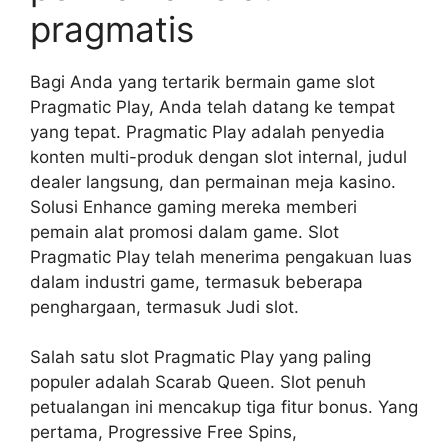
pragmatis
Bagi Anda yang tertarik bermain game slot
Pragmatic Play, Anda telah datang ke tempat
yang tepat. Pragmatic Play adalah penyedia
konten multi-produk dengan slot internal, judul
dealer langsung, dan permainan meja kasino.
Solusi Enhance gaming mereka memberi
pemain alat promosi dalam game. Slot
Pragmatic Play telah menerima pengakuan luas
dalam industri game, termasuk beberapa
penghargaan, termasuk Judi slot.
Salah satu slot Pragmatic Play yang paling
populer adalah Scarab Queen. Slot penuh
petualangan ini mencakup tiga fitur bonus. Yang
pertama, Progressive Free Spins,