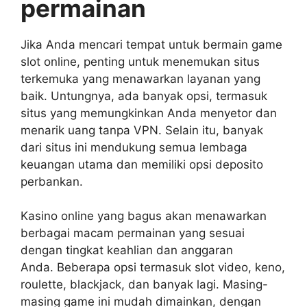
permainan
Jika Anda mencari tempat untuk bermain game
slot online, penting untuk menemukan situs
terkemuka yang menawarkan layanan yang
baik. Untungnya, ada banyak opsi, termasuk
situs yang memungkinkan Anda menyetor dan
menarik uang tanpa VPN. Selain itu, banyak
dari situs ini mendukung semua lembaga
keuangan utama dan memiliki opsi deposito
perbankan.
Kasino online yang bagus akan menawarkan
berbagai macam permainan yang sesuai
dengan tingkat keahlian dan anggaran
Anda. Beberapa opsi termasuk slot video, keno,
roulette, blackjack, dan banyak lagi. Masing-
masing game ini mudah dimainkan, dengan