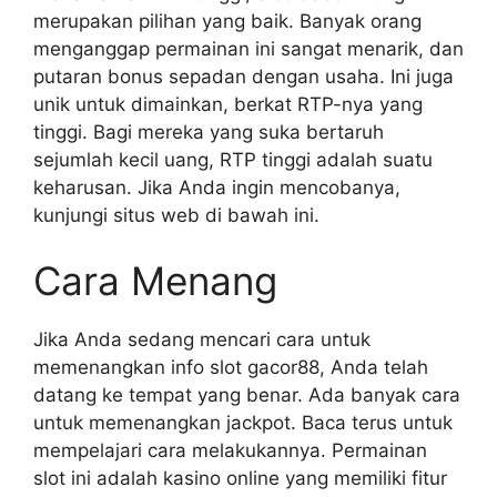
merupakan pilihan yang baik. Banyak orang
menganggap permainan ini sangat menarik, dan
putaran bonus sepadan dengan usaha. Ini juga
unik untuk dimainkan, berkat RTP-nya yang
tinggi. Bagi mereka yang suka bertaruh
sejumlah kecil uang, RTP tinggi adalah suatu
keharusan. Jika Anda ingin mencobanya,
kunjungi situs web di bawah ini.
Cara Menang
Jika Anda sedang mencari cara untuk
memenangkan info slot gacor88, Anda telah
datang ke tempat yang benar. Ada banyak cara
untuk memenangkan jackpot. Baca terus untuk
mempelajari cara melakukannya. Permainan
slot ini adalah kasino online yang memiliki fitur