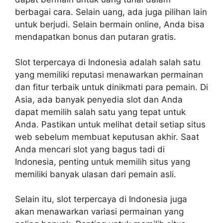
berbagai cara. Selain uang, ada juga pilihan lain
untuk berjudi. Selain bermain online, Anda bisa
mendapatkan bonus dan putaran gratis.
Slot terpercaya di Indonesia adalah salah satu
yang memiliki reputasi menawarkan permainan
dan fitur terbaik untuk dinikmati para pemain. Di
Asia, ada banyak penyedia slot dan Anda
dapat memilih salah satu yang tepat untuk
Anda. Pastikan untuk melihat detail setiap situs
web sebelum membuat keputusan akhir. Saat
Anda mencari slot yang bagus tadi di
Indonesia, penting untuk memilih situs yang
memiliki banyak ulasan dari pemain asli.
Selain itu, slot terpercaya di Indonesia juga
akan menawarkan variasi permainan yang