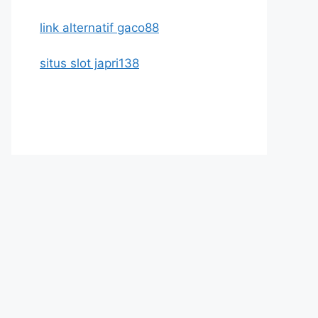
link alternatif gaco88
situs slot japri138