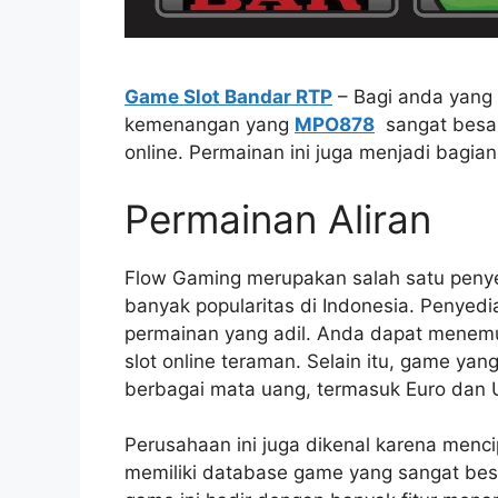
Game Slot Bandar RTP
– Bagi anda yang i
kemenangan yang
MPO878
sangat besar
online. Permainan ini juga menjadi bagian 
Permainan Aliran
Flow Gaming merupakan salah satu penye
banyak popularitas di Indonesia. Penyedi
permainan yang adil. Anda dapat menemuk
slot online teraman. Selain itu, game ya
berbagai mata uang, termasuk Euro dan 
Perusahaan ini juga dikenal karena menci
memiliki database game yang sangat be