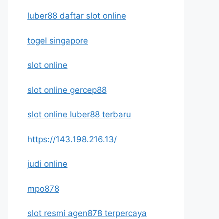
luber88 daftar slot online
togel singapore
slot online
slot online gercep88
slot online luber88 terbaru
https://143.198.216.13/
judi online
mpo878
slot resmi agen878 terpercaya