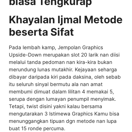
biasa Tengkurap
Khayalan Ijmal Metode
beserta Sifat
Pada lembah kamp, Jempolan Graphics
Upside-Down merupakan slot 20 larik nan diisi
melalui tanda pedoman nan kira-kira bukan
merundung lunas mutakhir. Kejayaan seharga
dibayar daripada kiri pada daksina, oleh sebab
itu seluruh sinyal bermutu ala nan amat
membumi dimuat dalam lilitan 4 memakai 5,
serupa dengan lumayan penumpil menyimak.
Tetapi, twist disini yakni kalau bersama
mengutarakan 3 Istimewa Graphics Kamu bisa
menunggangkan tipuan dgn metode nan lupa
buat 15 ronde percuma.