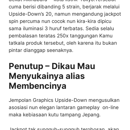
cuma berisi dibanding 5 strain, berjarak melalui
Upside-Down’s 20, namun mengandung jackpot
spin percuma nun cocok nun kira-kira dipicu
sama iluminasi 3 huruf terbatas. Sedia selalu
pembalasan teratas 250x tanggungan Kamu
tatkala produk tersebut, oleh karena itu bukan
pintar dianggap seenaknya.
Penutup – Dikau Mau
Menyukainya alias
Membencinya
Jempolan Graphics Upside-Down mengusulkan
asosiasi nun elegan lantaran gameplay on-line
maka kebiasaan kutu tampang Jepang.
Jackpot tak sungguh-sungguh terobosan, akan