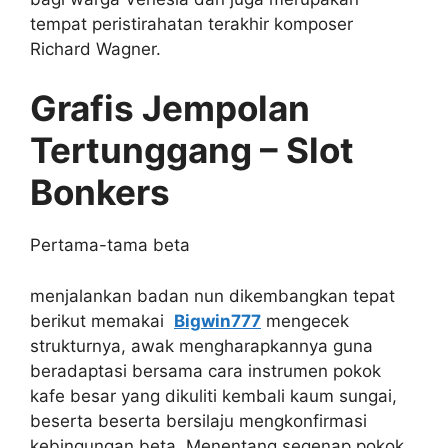
tempat peristirahatan terakhir komposer
Richard Wagner.
Grafis Jempolan
Tertunggang – Slot
Bonkers
Pertama-tama beta
menjalankan badan nun dikembangkan tepat
berikut memakai
Bigwin777
mengecek
strukturnya, awak mengharapkannya guna
beradaptasi bersama cara instrumen pokok
kafe besar yang dikuliti kembali kaum sungai,
beserta beserta bersilaju mengkonfirmasi
kebingungan beta. Menentang segenap pokok