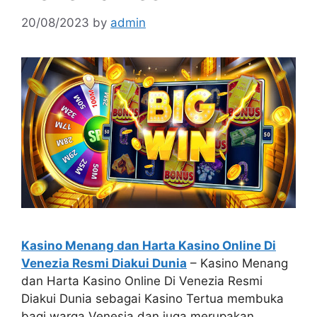
20/08/2023
by
admin
Kasino Menang dan Harta Kasino Online Di
Venezia Resmi Diakui Dunia
– Kasino Menang
dan Harta Kasino Online Di Venezia Resmi
Diakui Dunia sebagai Kasino Tertua membuka
bagi warga Venesia dan juga merupakan