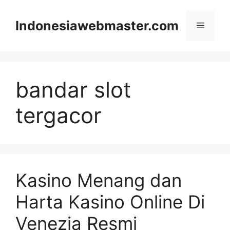
Skip
to
Indonesiawebmaster.com
Menu
content
bandar slot
tergacor
Kasino Menang dan
Harta Kasino Online Di
Venezia Resmi