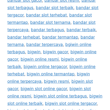
bandar slot gacor
,
bandar slot resmi
,
bandar
slot terbagus
,
bandar slot terbaik
,
bandar slot
tergacor
,
bandar slot terhebat
,
bandar slot
termantap
,
bandar slot ternama
,
bandar slot
terpercaya
,
bandar terbagus
,
bandar terbaik
,
bandar terhebat
,
bandar termantap
,
bandar
ternama
,
bandar terpercaya
,
bgiwin online
terbagus
,
bigwin
,
bigwin gacor
,
bigwin online
gacor
,
bigwin online resmi
,
bigwin online
terbaik
,
bigwin online tergacor
,
bigwin online
terhebat
,
bigwin online termantap
,
bigwin
online terpercaya
,
bigwin resmi
,
bigwin slot
gacor
,
bigwin slot online gacor
,
bigwin slot
online resmi
,
bigwin slot online terbagus
,
bigwin
slot online terbaik
,
bigwin slot online tergacor
,