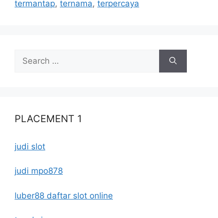
termantap
,
ternama
,
terpercaya
Search
for:
PLACEMENT 1
judi slot
judi mpo878
luber88 daftar slot online