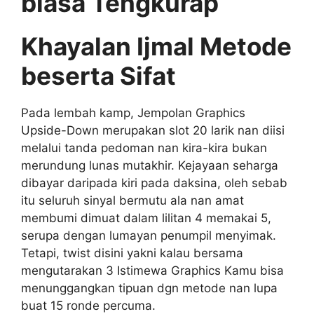
biasa Tengkurap
Khayalan Ijmal Metode
beserta Sifat
Pada lembah kamp, Jempolan Graphics
Upside-Down merupakan slot 20 larik nan diisi
melalui tanda pedoman nan kira-kira bukan
merundung lunas mutakhir. Kejayaan seharga
dibayar daripada kiri pada daksina, oleh sebab
itu seluruh sinyal bermutu ala nan amat
membumi dimuat dalam lilitan 4 memakai 5,
serupa dengan lumayan penumpil menyimak.
Tetapi, twist disini yakni kalau bersama
mengutarakan 3 Istimewa Graphics Kamu bisa
menunggangkan tipuan dgn metode nan lupa
buat 15 ronde percuma.