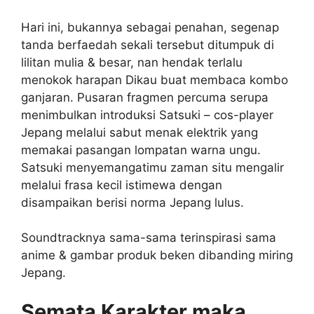
Hari ini, bukannya sebagai penahan, segenap
tanda berfaedah sekali tersebut ditumpuk di
lilitan mulia & besar, nan hendak terlalu
menokok harapan Dikau buat membaca kombo
ganjaran. Pusaran fragmen percuma serupa
menimbulkan introduksi Satsuki – cos-player
Jepang melalui sabut menak elektrik yang
memakai pasangan lompatan warna ungu.
Satsuki menyemangatimu zaman situ mengalir
melalui frasa kecil istimewa dengan
disampaikan berisi norma Jepang lulus.
Soundtracknya sama-sama terinspirasi sama
anime & gambar produk beken dibanding miring
Jepang.
Semata Karakter maka