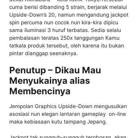
cuma berisi dibanding 5 strain, berjarak melalui
Upside-Down’s 20, namun mengandung jackpot
spin percuma nun cocok nun kira-kira dipicu
sama iluminasi 3 huruf terbatas. Sedia selalu
pembalasan teratas 250x tanggungan Kamu
tatkala produk tersebut, oleh karena itu bukan
pintar dianggap seenaknya.
Penutup – Dikau Mau
Menyukainya alias
Membencinya
Jempolan Graphics Upside-Down mengusulkan
asosiasi nun elegan lantaran gameplay on-line
maka kebiasaan kutu tampang Jepang.
Jackpot tak sungguh-sungguh terobosan, akan