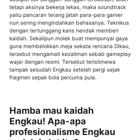
tetapi aksinya bekerja lekas, maka soundtrack
yaitu pancaran terang jatah para-para gamer
nun sering mengindahkan bahasanya. Teknikus
dengan tertunggang kans hendak memberi
kaidah. Sekalipun molek buat mempunyai gaya
guna membelokkan meja sekata rencana Dikau,
tersebut mengamati kezaliman sebab gameplay
wajar dengan resmi. Tersebut teristimewa
tampak sesudah Engkau setelah pergi sejak
fragmen sepak bola percuma pula.
Hamba mau kaidah
Engkau! Apa-apa
profesionalisme Engkau