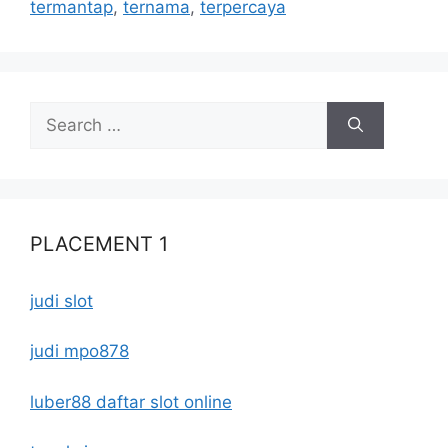
termantap
,
ternama
,
terpercaya
Search
for:
PLACEMENT 1
judi slot
judi mpo878
luber88 daftar slot online