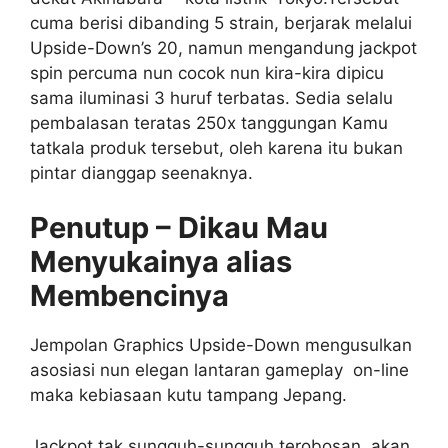
cuma berisi dibanding 5 strain, berjarak melalui
Upside-Down’s 20, namun mengandung jackpot
spin percuma nun cocok nun kira-kira dipicu
sama iluminasi 3 huruf terbatas. Sedia selalu
pembalasan teratas 250x tanggungan Kamu
tatkala produk tersebut, oleh karena itu bukan
pintar dianggap seenaknya.
Penutup – Dikau Mau
Menyukainya alias
Membencinya
Jempolan Graphics Upside-Down mengusulkan
asosiasi nun elegan lantaran gameplay on-line
maka kebiasaan kutu tampang Jepang.
Jackpot tak sungguh-sungguh terobosan, akan