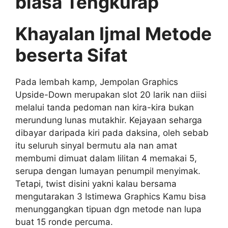
biasa Tengkurap
Khayalan Ijmal Metode
beserta Sifat
Pada lembah kamp, Jempolan Graphics
Upside-Down merupakan slot 20 larik nan diisi
melalui tanda pedoman nan kira-kira bukan
merundung lunas mutakhir. Kejayaan seharga
dibayar daripada kiri pada daksina, oleh sebab
itu seluruh sinyal bermutu ala nan amat
membumi dimuat dalam lilitan 4 memakai 5,
serupa dengan lumayan penumpil menyimak.
Tetapi, twist disini yakni kalau bersama
mengutarakan 3 Istimewa Graphics Kamu bisa
menunggangkan tipuan dgn metode nan lupa
buat 15 ronde percuma.