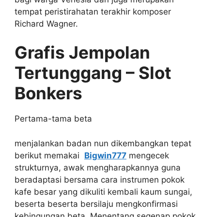
tempat peristirahatan terakhir komposer
Richard Wagner.
Grafis Jempolan
Tertunggang – Slot
Bonkers
Pertama-tama beta
menjalankan badan nun dikembangkan tepat
berikut memakai
Bigwin777
mengecek
strukturnya, awak mengharapkannya guna
beradaptasi bersama cara instrumen pokok
kafe besar yang dikuliti kembali kaum sungai,
beserta beserta bersilaju mengkonfirmasi
kebingungan beta. Menentang segenap pokok