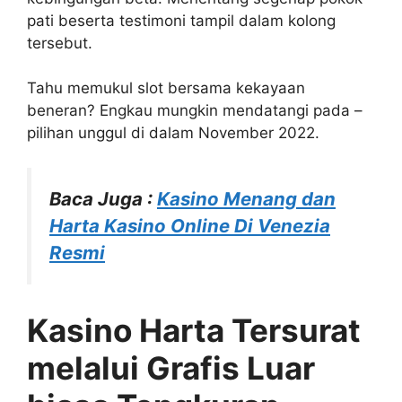
pati beserta testimoni tampil dalam kolong
tersebut.
Tahu memukul slot bersama kekayaan
beneran? Engkau mungkin mendatangi pada –
pilihan unggul di dalam November 2022.
Baca Juga :
Kasino Menang dan
Harta Kasino Online Di Venezia
Resmi
Kasino Harta Tersurat
melalui Grafis Luar