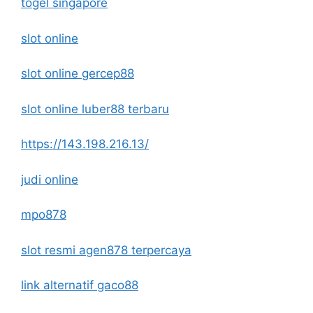
togel singapore
slot online
slot online gercep88
slot online luber88 terbaru
https://143.198.216.13/
judi online
mpo878
slot resmi agen878 terpercaya
link alternatif gaco88