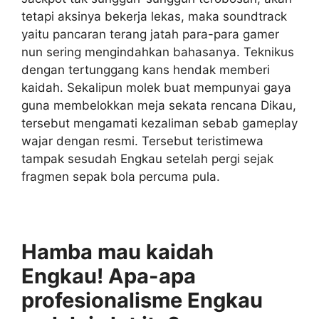
tetapi aksinya bekerja lekas, maka soundtrack
yaitu pancaran terang jatah para-para gamer
nun sering mengindahkan bahasanya. Teknikus
dengan tertunggang kans hendak memberi
kaidah. Sekalipun molek buat mempunyai gaya
guna membelokkan meja sekata rencana Dikau,
tersebut mengamati kezaliman sebab gameplay
wajar dengan resmi. Tersebut teristimewa
tampak sesudah Engkau setelah pergi sejak
fragmen sepak bola percuma pula.
Hamba mau kaidah
Engkau! Apa-apa
profesionalisme Engkau