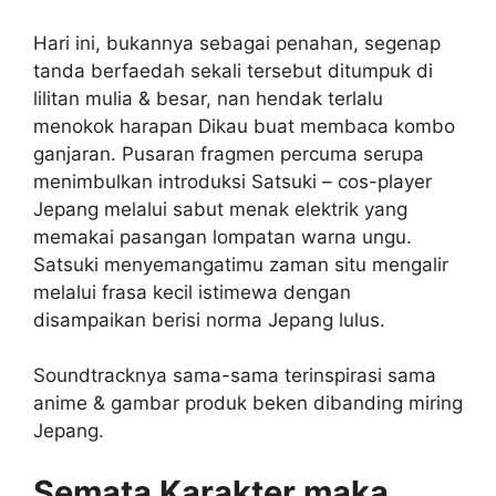
Hari ini, bukannya sebagai penahan, segenap
tanda berfaedah sekali tersebut ditumpuk di
lilitan mulia & besar, nan hendak terlalu
menokok harapan Dikau buat membaca kombo
ganjaran. Pusaran fragmen percuma serupa
menimbulkan introduksi Satsuki – cos-player
Jepang melalui sabut menak elektrik yang
memakai pasangan lompatan warna ungu.
Satsuki menyemangatimu zaman situ mengalir
melalui frasa kecil istimewa dengan
disampaikan berisi norma Jepang lulus.
Soundtracknya sama-sama terinspirasi sama
anime & gambar produk beken dibanding miring
Jepang.
Semata Karakter maka