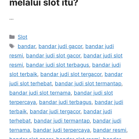
melalui slot itu?
…
Categories
Slot
Tags
bandar
,
bandar judi gacor
,
bandar judi
resmi
,
bandar judi slot gacor
,
bandar judi slot
resmi
,
bandar judi slot terbagus
,
bandar judi
slot terbaik
,
bandar judi slot tergacor
,
bandar
judi slot terhebat
,
bandar judi slot termantap
,
bandar judi slot ternama
,
bandar judi slot
terpercaya
,
bandar judi terbagus
,
bandar judi
terbaik
,
bandar judi tergacor
,
bandar judi
terhebat
,
bandar judi termantap
,
bandar judi
ternama
,
bandar judi terpercaya
,
bandar resmi
,